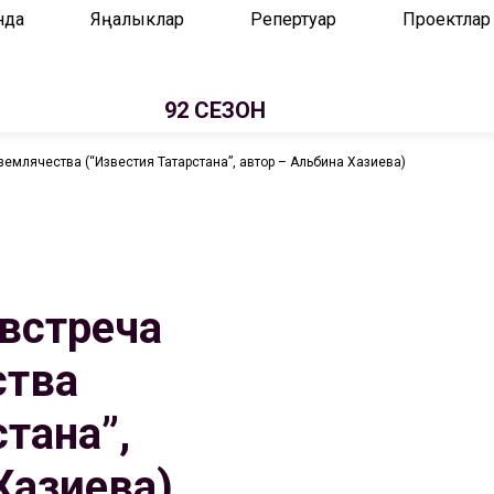
нда
Яңалыклар
Репертуар
Проектлар
92 СЕЗОН
землячества (“Известия Татарстана”, автор – Альбина Хазиева)
встреча
ства
тана”,
Хазиева)