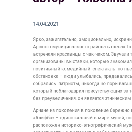
14.04.2021
Ярко, зажигательно, эмоционально, искрен
Арского муниципального района в стенах Т
встречали красавицы с чак-чаком. Звучали 
организованы выставки, которые знакомили 
позитивный комедийный спектакль по пьесе
обстановка – люди улыбались, предавались
собрались патриоты, никогда не порывавши
который поблагодарил присутствующих за то
без преувеличения, он является этническим
Арчане из поколения в поколение бережно п
«Алифба» – единственный в мире музей, по
расположен историко-этнографический музе