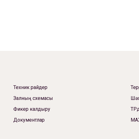
Техник райдер
Те
Залның схемасы
Шәх
Фикер калдыру
ТРд
Документлар
МА