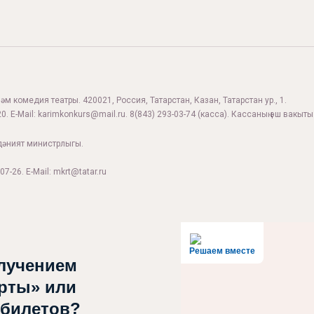
м комедия театры. 420021, Россия, Татарстан, Казан, Татарстан ур., 1.
0. E-Mail:
karimkonkurs@mail.ru
.
8(843) 293-03-74
(касса). Кассаның эш вакыты:
дәният министрлыгы.
07-26. E-Mail: mkrt@tatar.ru
Решаем вместе
лучением
рты» или
 билетов?