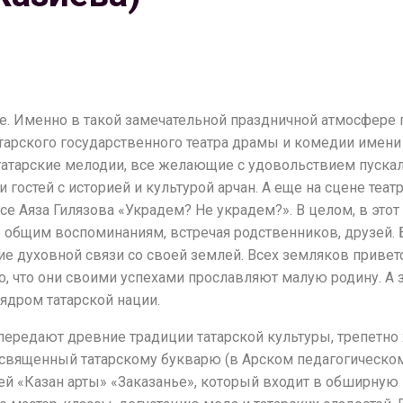
не. Именно в такой замечательной праздничной атмосфере
атарского государственного театра драмы и комедии имени
татарские мелодии, все желающие с удовольствием пускал
гостей с историей и культурой арчан. А еще на сцене теа
 Аяза Гилязова «Украдем? Не украдем?». В целом, в это
 общим воспоминаниям, встречая родственников, друзей. 
е духовной связи со своей землей. Всех земляков привет
, что они своими успехами прославляют малую родину. А зн
 ядром татарской нации.
ередают древние традиции татарской культуры, трепетно хр
священный татарскому букварю (в Арском педагогическом 
й «Казан арты» «Заказанье», который входит в обширную 