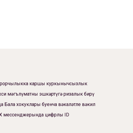
ррорчылыкка каршы куркынычсызлык
си мәгълүматны эшкәртүгә ризалык бирү
а Бала хокуклары буенча вәкаләтле вәкил
Х мессенджерында цифрлы ID