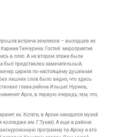
 прошла встреча земляков – выходцев из
 Карима Тинчурина. Гостей мероприятия
ись в пляс. А на втором этаже были
тра был представлен замечательный,
т вечер царила по-настоящему душевная
Без лишних слов было видно, что здесь
ствовал глава района Ильшат Нуриев,
аменит Арск, в первую очередь, тем, что,
анят их. Кстати, в Арске находится музей
колледже им. Г.Тукая). А еще в районе
экскурсионную программу по Арску и его