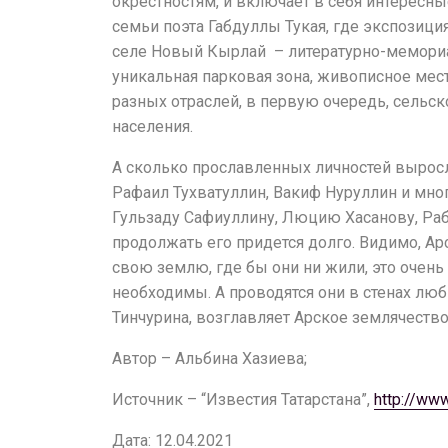
окрестностям, и включает в себя интересн
семьи поэта Габдуллы Тукая, где экспозиц
селе Новый Кырлай – литературно-мемориа
уникальная парковая зона, живописное мест
разных отраслей, в первую очередь, сельск
населения.
А сколько прославленных личностей выросл
Рафаил Тухватуллин, Вакиф Нуруллин и мно
Гульзаду Сафиуллину, Люцию Хасанову, Раби
продолжать его придется долго. Видимо, Ар
свою землю, где бы они ни жили, это очень
необходимы. А проводятся они в стенах люб
Тинчурина, возглавляет Арское землячество
Автор – Альбина Хазиева;
Источник – “Известия Татарстана”,
http://ww
Дата: 12.04.2021