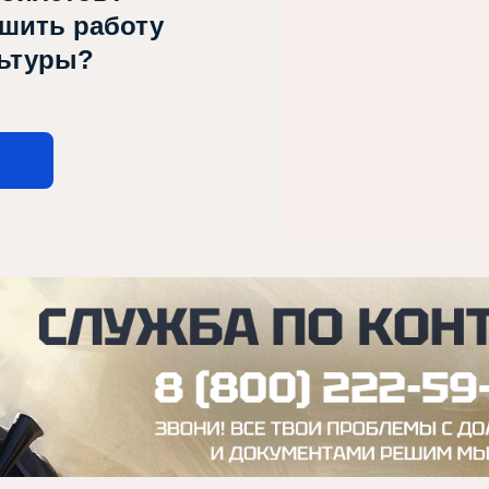
чшить работу
льтуры?