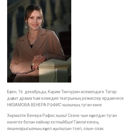
Бүген, 16 декабрьдә, Кәрим Тинчурин исемендәге Татар
дәүләт драма һәм комедия театрының режиссер ярдәмчесе
НИЗАМОВА ВЕНЕРА РӘФИС кызының туган көне.
Хөрмәтле Венера Рәфис кызы! Сезне чын күңелдән туган
көнегез белән кайнар котлыйбыз! Гаиләгезнең,
якыннарыгызның күңел җылысын тоеп, озын-озак