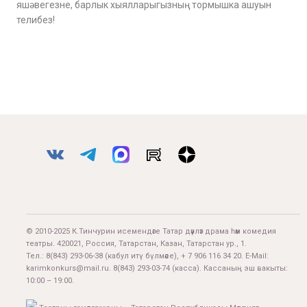
яшәвегезне, барлык хыялларыгызның тормышка ашуын
телибез!
© 2010-2025 К.Тинчурин исемендәге Татар дәүләт драма һәм комедия
театры. 420021, Россия, Татарстан, Казан, Татарстан ур., 1.
Тел.:
8(843) 293-06-38
(кабул итү бүлмәсе), + 7 906 116 34 20. E-Mail:
karimkonkurs@mail.ru
.
8(843) 293-03-74
(касса). Кассаның эш вакыты:
10:00 – 19:00.