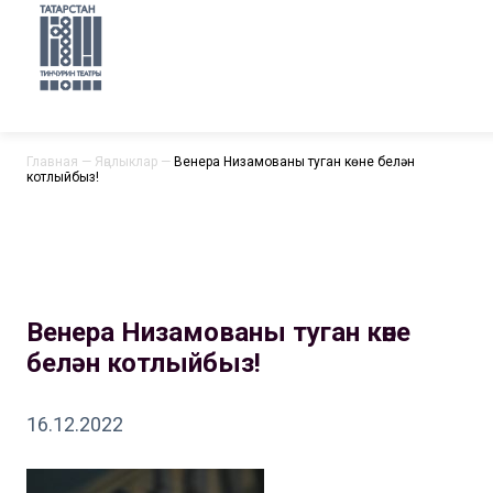
Главная
—
Яңалыклар
—
Венера Низамованы туган көне белән
котлыйбыз!
Венера Низамованы туган көне
белән котлыйбыз!
16.12.2022