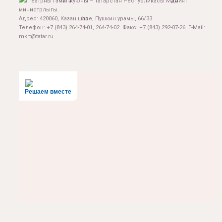
Театрны гамәлгә куючы – Татарстан Республикасы Мәдәният
министрлыгы.
Адрес: 420060, Казан шәһәре, Пушкин урамы, 66/33
Телефон: +7 (843) 264-74-01, 264-74-02. Факс: +7 (843) 292-07-26. E-Mail:
mkrt@tatar.ru
Решаем вместе