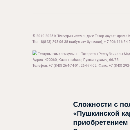
© 2010-2025 К.Тинчурин исемендәге Татар дәүләт драма һә
Тел.:
8(843) 293-06-38
(кабул итү бүлмәсе), + 7 906 116 34 2
Театрны гамәлгә куючы – Татарстан Республикасы Мә
Адрес: 420060, Казан шәһәре, Пушкин урамы, 66/33
Телефон: +7 (843) 264-74-01, 264-74-02. Факс: +7 (843) 292-
Сложности с по
«Пушкинской ка
приобретением