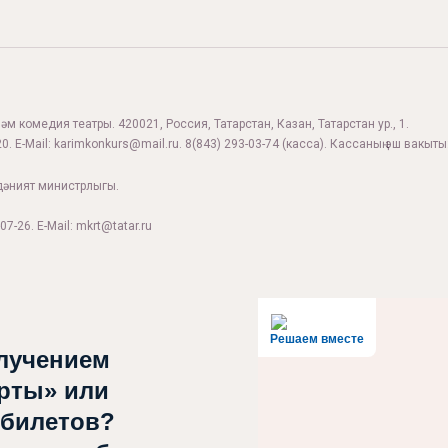
м комедия театры. 420021, Россия, Татарстан, Казан, Татарстан ур., 1.
0. E-Mail:
karimkonkurs@mail.ru
.
8(843) 293-03-74
(касса). Кассаның эш вакыты:
дәният министрлыгы.
07-26. E-Mail: mkrt@tatar.ru
Решаем вместе
лучением
рты» или
 билетов?