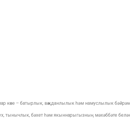
лар көне – батырлык, вөҗданлылык һәм намуслылык бәйрә
 рух, тынычлык, бәхет һәм якыннарыгызның мәхәббәте бел