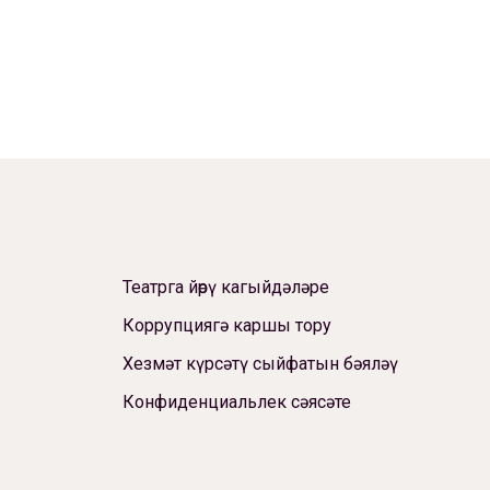
Театрга йөрү кагыйдәләре
Коррупциягә каршы тору
Хезмәт күрсәтү сыйфатын бәяләү
Конфиденциальлек сәясәте