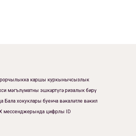
ррорчылыкка каршы куркынычсызлык
си мәгълүматны эшкәртүгә ризалык бирү
а Бала хокуклары буенча вәкаләтле вәкил
Х мессенджерында цифрлы ID