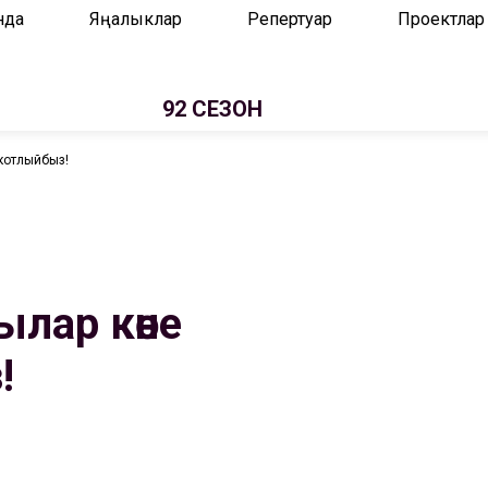
нда
Яңалыклар
Репертуар
Проектлар
92 СЕЗОН
котлыйбыз!
лар көне
!