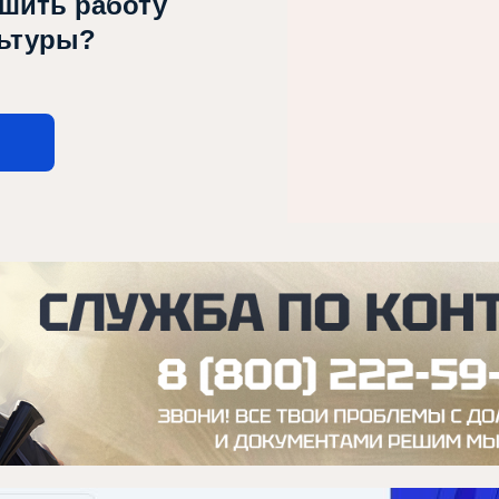
чшить работу
льтуры?