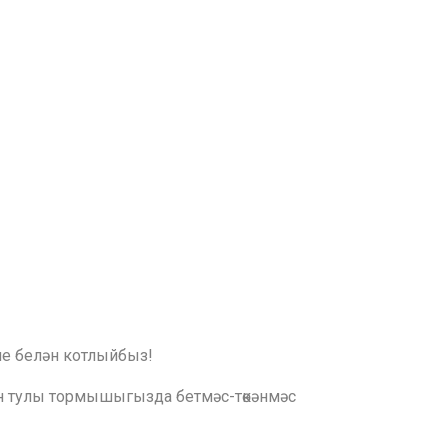
ме белән котлыйбыз!
ән тулы тормышыгызда бетмәс-төкәнмәс