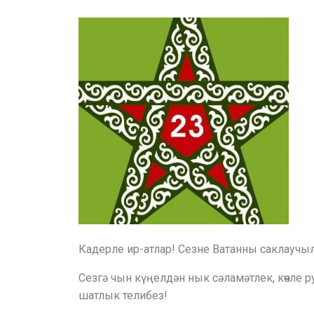
Кадерле ир-атлар! Сезне Ватанны саклаучы
Сезгә чын күңелдән нык сәламәтлек, көчле
шатлык телибез!