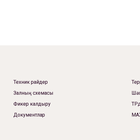
Техник райдер
Те
Залның схемасы
Шәх
Фикер калдыру
ТРд
Документлар
МА