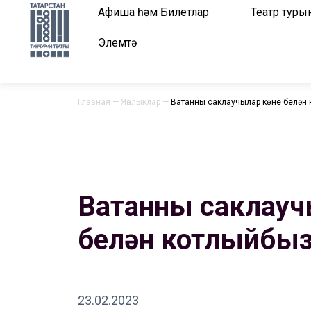
Афиша һәм Билетлар
Театр туры
Элемтә
Главная
—
Яңалыклар
—
Ватанны саклаучылар көне белән 
Ватанны саклаучы
белән котлыйбыз
23.02.2023