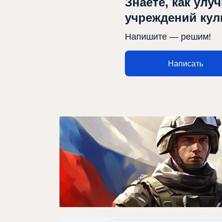
Знаете, как улу
учреждений ку
Афиша
Напишите — решим!
Театр турында
Написать
Яңалыклар
Репертуар
Проектлар
Медиа
Элемтә