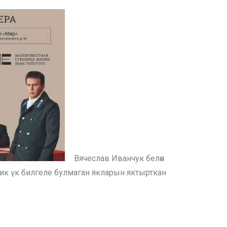
Вячеслав Иванчук белән
к үк билгеле булмаган якларын яктырткан