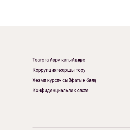
Театрга йөрү кагыйдәләре
Коррупциягә каршы тору
Хезмәт күрсәтү сыйфатын бәяләү
Конфиденциальлек сәясәте