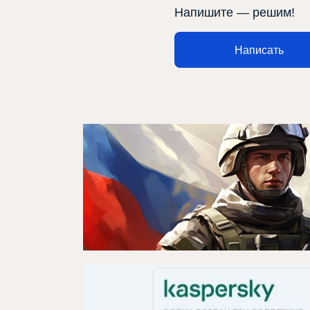
Напишите — решим!
Афиша
Написать
Театр турында
Яңалыклар
Репертуар
Проектлар
Медиа
Элемтә