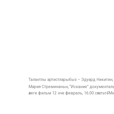
Талантлы артистларыбыз – Эдуард Никитин, 
Мария Стреминаның “Искание” документал
әлеге фильм 12 нче февраль, 16.00 сәгатьтә “М