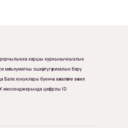
ррорчылыкка каршы куркынычсызлык
си мәгълүматны эшкәртүгә ризалык бирү
а Бала хокуклары буенча вәкаләтле вәкил
Х мессенджерында цифрлы ID