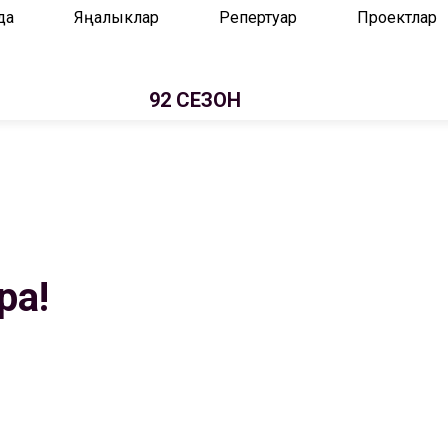
да
Яңалыклар
Репертуар
Проектлар
92 СЕЗОН
ра!