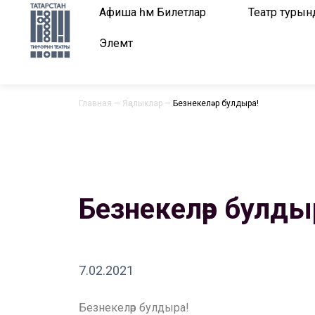
Афиша һәм Билетлар
Театр турын
Элемтә
Главная
—
Яңалыклар
—
Безнекеләр булдыра!
Безнекеләр булды
7.02.2021
Безнекеләр булдыра!