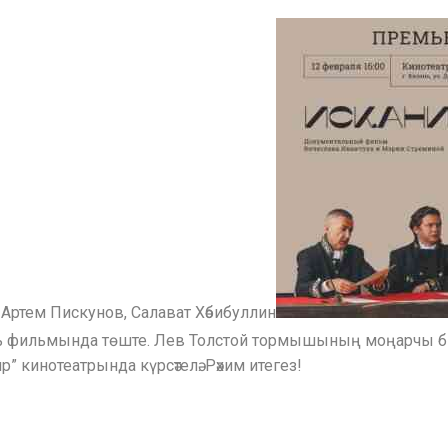
Артем Пискунов, Салават Хәбибуллин
ь фильмында төште. Лев Толстой тормышының моңарчы би
ир” кинотеатрында күрсәтелә. Рәхим итегез!