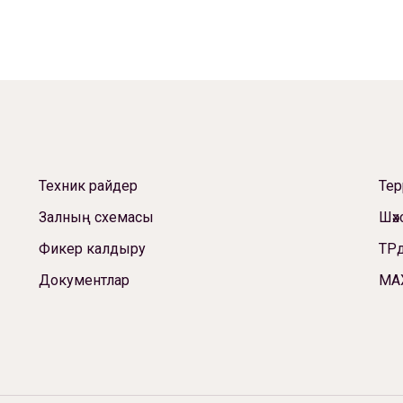
Техник райдер
Те
Залның схемасы
Шәх
Фикер калдыру
ТРд
Документлар
МА