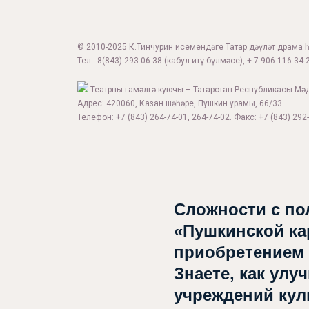
© 2010-2025 К.Тинчурин исемендәге Татар дәүләт драма һә
Тел.:
8(843) 293-06-38
(кабул итү бүлмәсе), + 7 906 116 34 2
Театрны гамәлгә куючы – Татарстан Республикасы Мә
Адрес: 420060, Казан шәһәре, Пушкин урамы, 66/33
Телефон: +7 (843) 264-74-01, 264-74-02. Факс: +7 (843) 292-
Сложности с по
«Пушкинской ка
приобретением
Знаете, как улу
учреждений ку