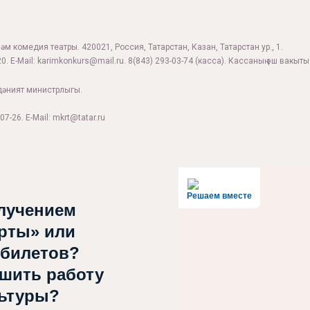
м комедия театры. 420021, Россия, Татарстан, Казан, Татарстан ур., 1.
0. E-Mail:
karimkonkurs@mail.ru
.
8(843) 293-03-74
(касса). Кассаның эш вакыты:
дәният министрлыгы.
07-26. E-Mail: mkrt@tatar.ru
Решаем вместе
лучением
рты» или
 билетов?
чшить работу
льтуры?