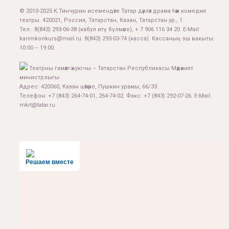
© 2010-2025 К.Тинчурин исемендәге Татар дәүләт драма һәм комедия
театры. 420021, Россия, Татарстан, Казан, Татарстан ур., 1.
Тел.:
8(843) 293-06-38
(кабул итү бүлмәсе), + 7 906 116 34 20. E-Mail:
karimkonkurs@mail.ru
.
8(843) 293-03-74
(касса). Кассаның эш вакыты:
10:00 – 19:00.
Театрны гамәлгә куючы – Татарстан Республикасы Мәдәният
министрлыгы.
Адрес: 420060, Казан шәһәре, Пушкин урамы, 66/33
Телефон: +7 (843) 264-74-01, 264-74-02. Факс: +7 (843) 292-07-26. E-Mail:
mkrt@tatar.ru
Решаем вместе