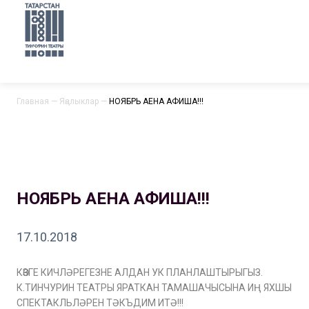
Главная
—
Яңалыклар
—
НОЯБРЬ АЕНА АФИША!!!
НОЯБРЬ АЕНА АФИША!!!
17.10.2018
КӨЗГЕ КИЧЛӘРЕГЕЗНЕ АЛДАН УК ПЛАНЛАШТЫРЫГЫЗ.
К.ТИНЧУРИН ТЕАТРЫ ЯРАТКАН ТАМАШАЧЫСЫНА ИҢ ЯХШЫ
СПЕКТАКЛЬЛӘРЕН ТӘКЪДИМ ИТӘ!!!