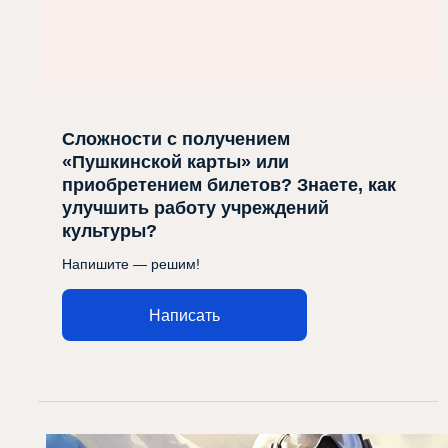
Сложности с получением
«Пушкинской карты» или
приобретением билетов? Знаете, как
улучшить работу учреждений
культуры?
Напишите — решим!
Написать