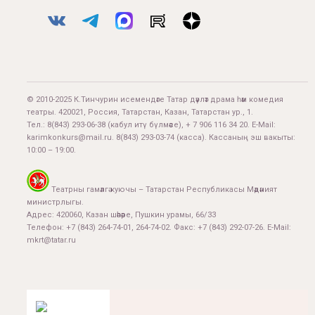
© 2010-2025 К.Тинчурин исемендәге Татар дәүләт драма һәм комедия
театры. 420021, Россия, Татарстан, Казан, Татарстан ур., 1.
Тел.:
8(843) 293-06-38
(кабул итү бүлмәсе), + 7 906 116 34 20. E-Mail:
karimkonkurs@mail.ru
.
8(843) 293-03-74
(касса). Кассаның эш вакыты:
10:00 – 19:00.
Театрны гамәлгә куючы – Татарстан Республикасы Мәдәният
министрлыгы.
Адрес: 420060, Казан шәһәре, Пушкин урамы, 66/33
Телефон: +7 (843) 264-74-01, 264-74-02. Факс: +7 (843) 292-07-26. E-Mail:
mkrt@tatar.ru