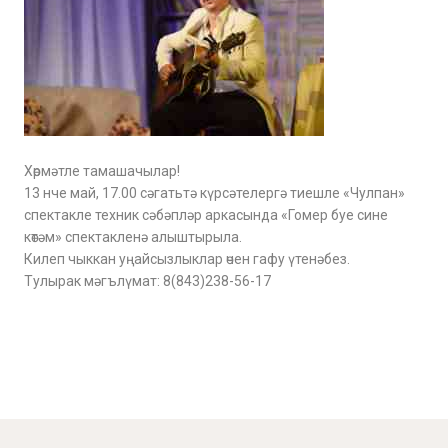
Хөрмәтле тамашачылар!
13 нче май, 17.00 сәгатьтә күрсәтелергә тиешле «Чулпан»
спектакле техник сәбәпләр аркасында «Гомер буе сине
көтәм» спектакленә алыштырыла.
Килеп чыккан уңайсызлыклар өчен гафу үтенәбез.
Тулырак мәгълүмат: 8(843)238-56-17