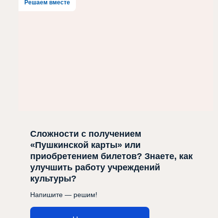
Решаем вместе
Сложности с получением
«Пушкинской карты» или
приобретением билетов? Знаете, как
улучшить работу учреждений
культуры?
Напишите — решим!