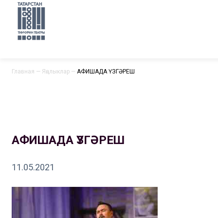
Главная
—
Яңалыклар
—
АФИШАДА ҮЗГӘРЕШ
АФИШАДА ҮЗГӘРЕШ
11.05.2021