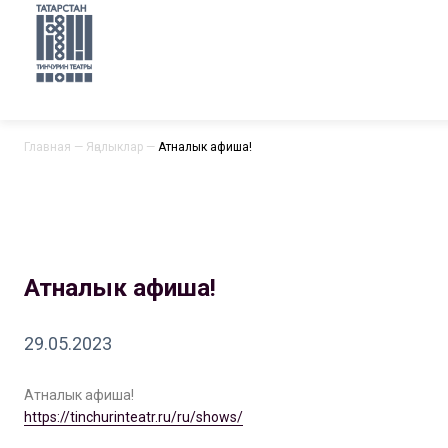
Главная
—
Яңалыклар
—
Атналык афиша!
Атналык афиша!
29.05.2023
Атналык афиша!
https://tinchurinteatr.ru/ru/shows/