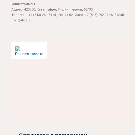
министрлыгы.
Адрес: 420060, Казан шәһәре, Пушкин урамы, 66/33
Телефон: +7 (843) 264-74-01, 264-74-02. Факс: +7 (843) 292-07-26. E-Mail:
mkrt@tatar.ru
Решаем вместе