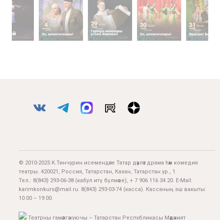
© 2010-2025 К.Тинчурин исемендәге Татар дәүләт драма һәм комедия
театры. 420021, Россия, Татарстан, Казан, Татарстан ур., 1.
Тел.:
8(843) 293-06-38
(кабул итү бүлмәсе), + 7 906 116 34 20. E-Mail:
karimkonkurs@mail.ru
.
8(843) 293-03-74
(касса). Кассаның эш вакыты:
10:00 – 19:00.
Театрны гамәлгә куючы – Татарстан Республикасы Мәдәният