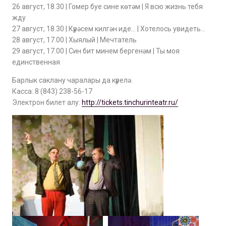
26 август, 18.30 | Гомер буе сине көтәм | Я всю жизнь тебя
жду
27 август, 18.30 | Күрәсем килгән иде… | Хотелось увидеть…
28 август, 17.00 | Хыялый | Мечтатель
29 август, 17.00 | Син бит минем бергенәм | Ты моя
единственная
Барлык саклану чаралары да күрелә.
Касса: 8 (843) 238-56-17
Электрон билет алу:
http://tickets.tinchurinteatr.ru/