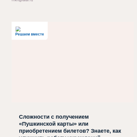
mkrt@tatar.ru
Решаем вместе
Сложности с получением
«Пушкинской карты» или
приобретением билетов? Знаете, как