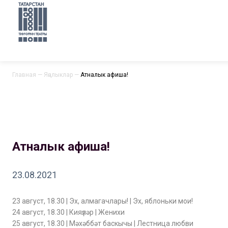
Главная
—
Яңалыклар
—
Атналык афиша!
Атналык афиша!
23.08.2021
23 август, 18.30 | Эх, алмагачлары! | Эх, яблоньки мои!
24 август, 18.30 | Кияүләр | Женихи
25 август, 18.30 | Мәхәббәт баскычы | Лестница любви