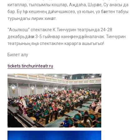
китаплар, тылсымлы кошлар, Аҗдаһа, Шүрәле, Су анасы да
бар. Бу һәр кешенең дә, һичшиксез, үз юлын, үз бәхетен табуы
турындагы лирик хикәят.
“Асылкош” спектакле К.Тинчурин театрында 24-28
декабрьдә һәм 3-5 гыйнвар көннәрендә уйналачак. Тинчурин
театрының яңа спектаклен карарга ашыгыгыз!
Билет алу
tickets.tinchurinteatr.ru