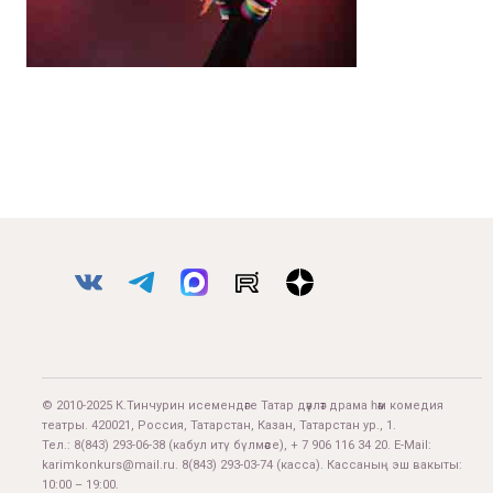
© 2010-2025 К.Тинчурин исемендәге Татар дәүләт драма һәм комедия
театры. 420021, Россия, Татарстан, Казан, Татарстан ур., 1.
Тел.:
8(843) 293-06-38
(кабул итү бүлмәсе), + 7 906 116 34 20. E-Mail:
karimkonkurs@mail.ru
.
8(843) 293-03-74
(касса). Кассаның эш вакыты:
10:00 – 19:00.