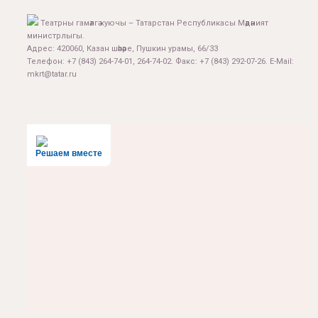
Театрны гамәлгә куючы – Татарстан Республикасы Мәдәният
министрлыгы.
Адрес: 420060, Казан шәһәре, Пушкин урамы, 66/33
Телефон: +7 (843) 264-74-01, 264-74-02. Факс: +7 (843) 292-07-26. E-Mail:
mkrt@tatar.ru
Решаем вместе