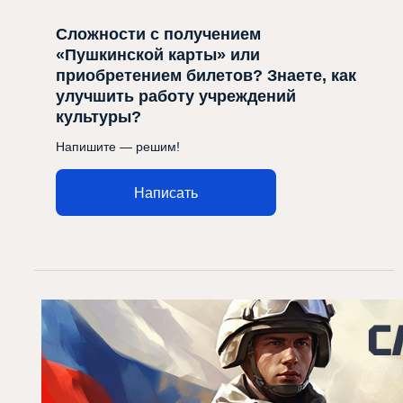
Сложности с получением
«Пушкинской карты» или
приобретением билетов? Знаете, как
улучшить работу учреждений
культуры?
Напишите — решим!
Написать