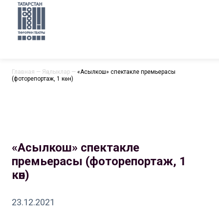
Главная
—
Яңалыклар
—
«Асылкош» спектакле премьерасы
(фоторепортаж, 1 көн)
«Асылкош» спектакле
премьерасы (фоторепортаж, 1
көн)
23.12.2021