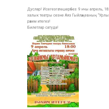
Дуслар! Исегезгә төшерәбез: 9 нчы апрель, 1
халык театры сезне Аяз Гыйләҗевның “Урлы
рәхим итегез!
Билетлар сатуда!