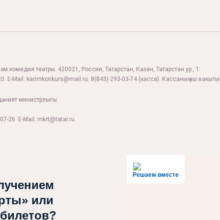
м комедия театры. 420021, Россия, Татарстан, Казан, Татарстан ур., 1.
0. E-Mail:
karimkonkurs@mail.ru
.
8(843) 293-03-74
(касса). Кассаның эш вакыты:
дәният министрлыгы.
07-26. E-Mail: mkrt@tatar.ru
Решаем вместе
лучением
рты» или
 билетов?