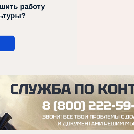
чшить работу
льтуры?