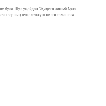
әсе була. Шул уңайдан “Җидегән чишмә” Арча
ачыларның күңеленә хуш килгән тамашага