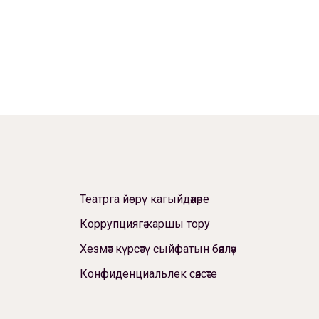
Театрга йөрү кагыйдәләре
Коррупциягә каршы тору
Хезмәт күрсәтү сыйфатын бәяләү
Конфиденциальлек сәясәте