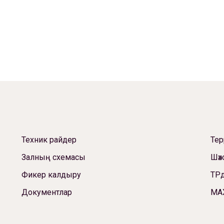
Техник райдер
Те
Залның схемасы
Шәх
Фикер калдыру
ТРд
Документлар
МА