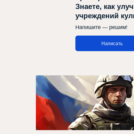
Знаете, как улу
учреждений ку
Афиша
Напишите — решим!
Театр турында
Написать
Яңалыклар
Репертуар
Проектлар
Медиа
Элемтә