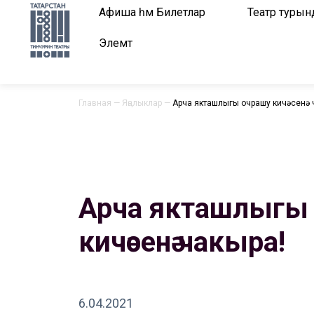
Афиша һәм Билетлар
Театр турын
Элемтә
Главная
—
Яңалыклар
—
Арча якташлыгы очрашу кичәсенә 
Арча якташлыгы
кичәсенә чакыра!
6.04.2021