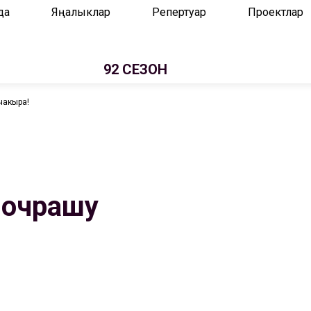
да
Яңалыклар
Репертуар
Проектлар
92 СЕЗОН
чакыра!
 очрашу