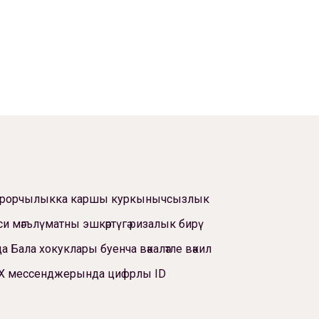
ррорчылыкка каршы куркынычсызлык
си мәгълүматны эшкәртүгә ризалык бирү
а Бала хокуклары буенча вәкаләтле вәкил
Х мессенджерында цифрлы ID