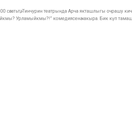
8.00 сәгатьтә, Тинчурин театрында Арча якташлыгы очрашу кич
йкмы? Урламыйкмы?!” комедиясенә чакыра. Бик күп тамаш