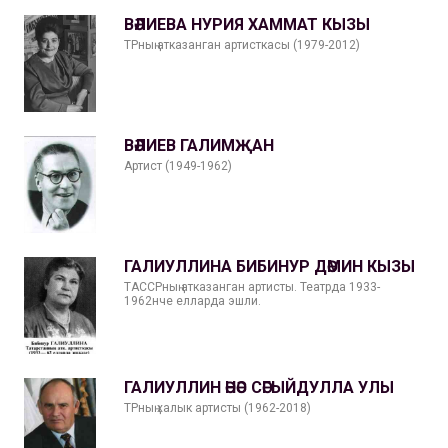
ВӘЛИЕВА НУРИЯ ХАММАТ КЫЗЫ
ТРның атказанган артисткасы (1979-2012)
ВӘЛИЕВ ГАЛИМҖАН
Артист (1949-1962)
ГАЛИУЛЛИНА БИБИНУР ДӘМИН КЫЗЫ
ТАССРның атказанган артисты. Театрда 1933-
1962нче елларда эшли.
ГАЛИУЛЛИН ӘНӘС СӘГЫЙДУЛЛА УЛЫ
ТРның халык артисты (1962-2018)