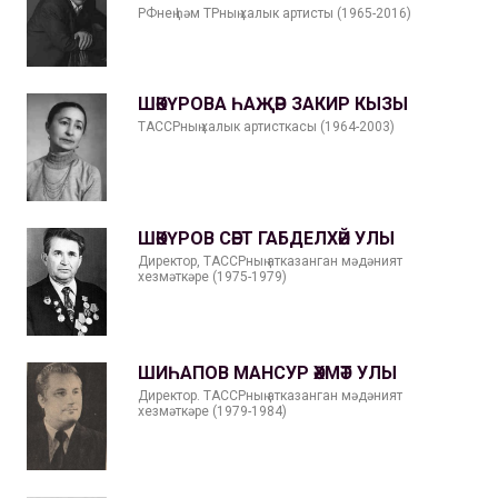
РФнең һәм ТРның халык артисты (1965-2016)
ШӘКҮРОВА ҺАҖӘР ЗАКИР КЫЗЫ
ТАССРның халык артисткасы (1964-2003)
ШӘКҮРОВ СӘЕТ ГАБДЕЛХӘЙ УЛЫ
Директор, ТАССРның атказанган мәдәният
хезмәткәре (1975-1979)
ШИҺАПОВ МАНСУР ӘХМӘТ УЛЫ
Директор. ТАССРның атказанган мәдәният
хезмәткәре (1979-1984)