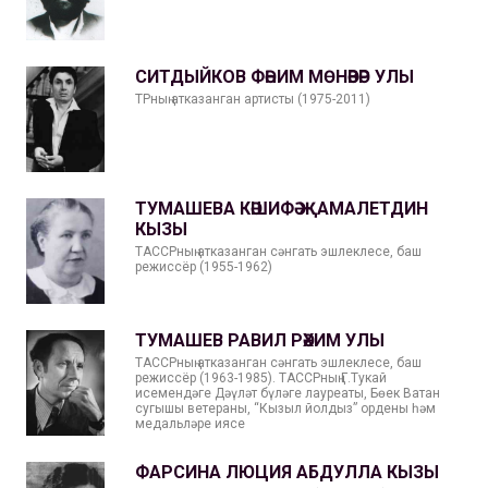
СИТДЫЙКОВ ФӘҺИМ МӨНӘВӘР УЛЫ
ТРның атказанган артисты (1975-2011)
ТУМАШЕВА КӘШИФӘ ҖАМАЛЕТДИН
КЫЗЫ
ТАССРның атказанган сәнгать эшлеклесе, баш
режиссёр (1955-1962)
ТУМАШЕВ РАВИЛ РӘХИМ УЛЫ
ТАССРның атказанган сәнгать эшлеклесе, баш
режиссёр (1963-1985). ТАССРның Г.Тукай
исемендәге Дәүләт бүләге лауреаты, Бөек Ватан
сугышы ветераны, “Кызыл йолдыз” ордены һәм
медальләре иясе
ФАРСИНА ЛЮЦИЯ АБДУЛЛА КЫЗЫ