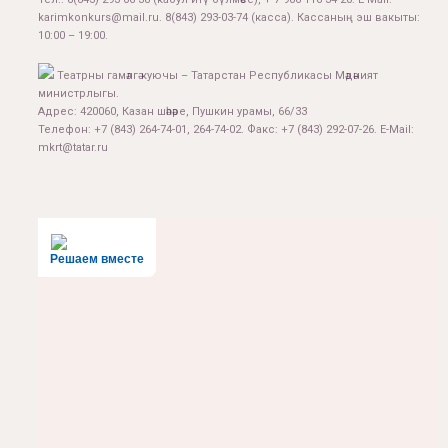
karimkonkurs@mail.ru
.
8(843) 293-03-74
(касса). Кассаның эш вакыты:
10:00 – 19:00.
Театрны гамәлгә куючы – Татарстан Республикасы Мәдәният
министрлыгы.
Адрес: 420060, Казан шәһәре, Пушкин урамы, 66/33
Телефон: +7 (843) 264-74-01, 264-74-02. Факс: +7 (843) 292-07-26. E-Mail:
mkrt@tatar.ru
Решаем вместе