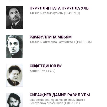
НУРУЛЛИН ГАТА НУРУЛЛА УЛЫ
ТАССРның халык артисты (1949-1983)
РӘХМӘТУЛЛИНА МӘРЬЯМ
ТАССРның атказанган артисткасы (1933-1945)
СӘЙФЕТДИНОВ ӘБҮ
Артист (1953-1972)
СИРАҖИЕВ ДАМИР РАВИЛ УЛЫ
Баш режиссер. Муса Җәлил исемендәге
Республика бүләге иясе (1988-1991)