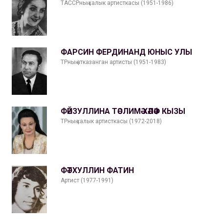
ТАССРның халык артисткасы (1951-1986)
ФАРСИН ФЕРДИНАНД ЮНЫС УЛЫ
ТРның атказанган артисты (1951-1983)
ФӘЙЗУЛЛИНА ТӘСЛИМӘ ХӘЛӘФ КЫЗЫ
ТРның халык артисткасы (1972-2018)
ФӘТХУЛЛИН ФАТИН
Артист (1977-1991)