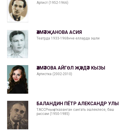
Артист (1952-1966)
ӘХМӘТҖАНОВА АСИЯ
Театрда 1933-1968нче елларда эшли
ӘХМӘТОВА АЙГӨЛ ҖӘҮДӘТ КЫЗЫ
Артистка (2002-2010)
БАЛАНДИН ПЁТР АЛЕКСАНДР УЛЫ
ТАССРның атказанган сәнгать эшлеклесе, баш
рәссам (1950-1985)