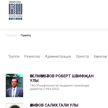
Главная
—
Память
Труппа
Режиссер
Администрация
Оркестр
Бүлекләр
ӘБЕЛМӘМБӘТОВ РОБЕРТ ШӘРИФҖАН
УЛЫ
ТАССРның атказанган мәдәният хезмәткәре,
директор (1984-2002)
ӘХМӘРОВ САЛИХ ГАЛИ УЛЫ