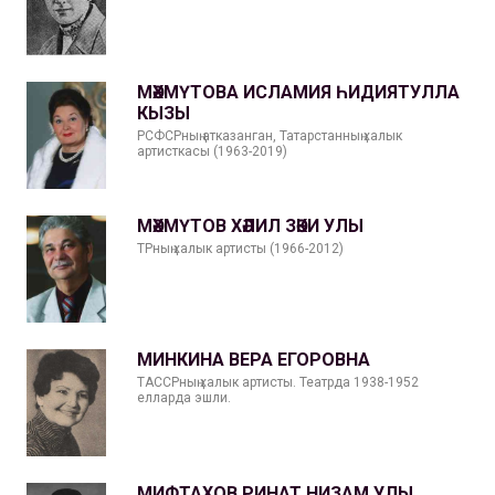
МӘХМҮТОВА ИСЛАМИЯ ҺИДИЯТУЛЛА
КЫЗЫ
РСФСРның атказанган, Татарстанның халык
артисткасы (1963-2019)
МӘХМҮТОВ ХӘЛИЛ ЗӘКИ УЛЫ
ТРның халык артисты (1966-2012)
МИНКИНА ВЕРА ЕГОРОВНА
ТАССРның халык артисты. Театрда 1938-1952
елларда эшли.
МИФТАХОВ РИНАТ НИЗАМ УЛЫ