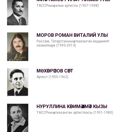
ТАССРның халык артисты (1957-1998)
МОРОВ РОМАН ВИТАЛИЙ УЛЫ
Рәссам, Татарстанның атказанган мәдәният
хезмәткәре (1993-2013)
МӨХӘРРӘПОВ СӘЕТ
Артист (1955-1962)
НУРУЛЛИНА КӘРИМӘ ӘХМӘТ КЫЗЫ
ТАССРның атказанган артисткасы (1951-1980)