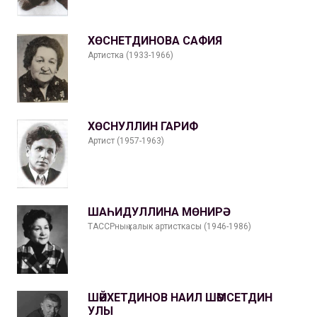
ХӨСНЕТДИНОВА САФИЯ
Артистка (1933-1966)
ХӨСНУЛЛИН ГАРИФ
Артист (1957-1963)
ШАҺИДУЛЛИНА МӨНИРӘ
ТАССРның халык артисткасы (1946-1986)
ШӘЙХЕТДИНОВ НАИЛ ШӘМСЕТДИН
УЛЫ