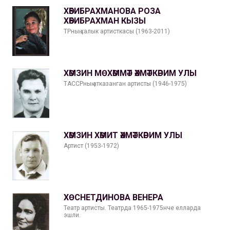
ХӘБИБРАХМАНОВА РОЗА
ХӘБИБРАХМАН КЫЗЫ
ТРның халык артисткасы (1963-2011)
ХӘМЗИН МӨХӘММӘТ ӘХМӘТКӘРИМ УЛЫ
ТАССРның атказанган артисты (1946-1975)
ХӘМЗИН ХӘМИТ ӘХМӘТКӘРИМ УЛЫ
Артист (1953-1972)
ХӨСНЕТДИНОВА ВЕНЕРА
Театр артисты. Театрда 1965-1975нче елларда
эшли.