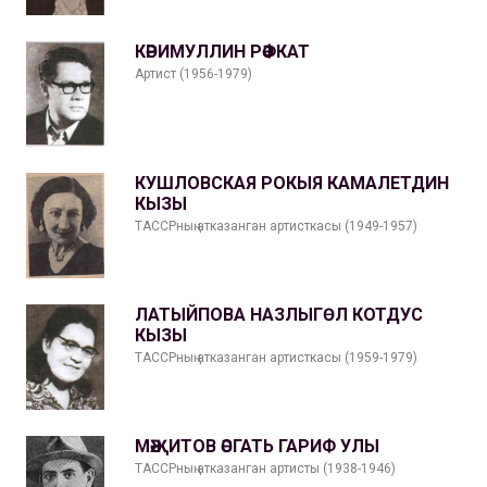
КӘРИМУЛЛИН РӘФКАТ
Артист (1956-1979)
КУШЛОВСКАЯ РОКЫЯ КАМАЛЕТДИН
КЫЗЫ
ТАССРның атказанган артисткасы (1949-1957)
ЛАТЫЙПОВА НАЗЛЫГӨЛ КОТДУС
КЫЗЫ
ТАССРның атказанган артисткасы (1959-1979)
МӘҖИТОВ ӘСГАТЬ ГАРИФ УЛЫ
ТАССРның атказанган артисты (1938-1946)