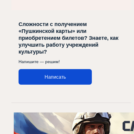
Сложности с получением
«Пушкинской карты» или
приобретением билетов? Знаете, как
улучшить работу учреждений
культуры?
Напишите — решим!
Написать