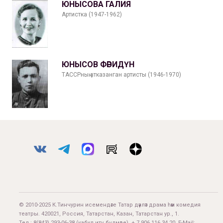
ЮНЫСОВА ГАЛИЯ
Артистка (1947-1962)
ЮНЫСОВ ФӘРИДҮН
ТАССРның атказанган артисты (1946-1970)
© 2010-2025 К.Тинчурин исемендәге Татар дәүләт драма һәм комедия
театры. 420021, Россия, Татарстан, Казан, Татарстан ур., 1.
Тел.:
8(843) 293-06-38
(кабул итү бүлмәсе), + 7 906 116 34 20. E-Mail: