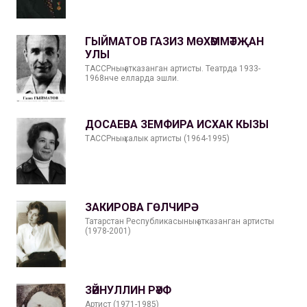
ГЫЙМАТОВ ГАЗИЗ МӨХӘММӘТҖАН
УЛЫ
ТАССРның атказанган артисты. Театрда 1933-
1968нче елларда эшли.
ДОСАЕВА ЗЕМФИРА ИСХАК КЫЗЫ
ТАССРның халык артисты (1964-1995)
ЗАКИРОВА ГӨЛЧИРӘ
Татарстан Республикасының атказанган артисты
(1978-2001)
ЗӘЙНУЛЛИН РӘҮФ
Артист (1971-1985)