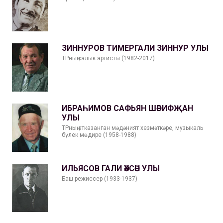
ЗИННУРОВ ТИМЕРГАЛИ ЗИННУР УЛЫ
ТРның халык артисты (1982-2017)
ИБРАҺИМОВ САФЬЯН ШӘРИФҖАН
УЛЫ
ТРның атказанган мәдәният хезмәткәре, музыкаль
бүлек мөдире (1958-1988)
ИЛЬЯСОВ ГАЛИ ӘХСӘН УЛЫ
Баш режиссер (1933-1937)