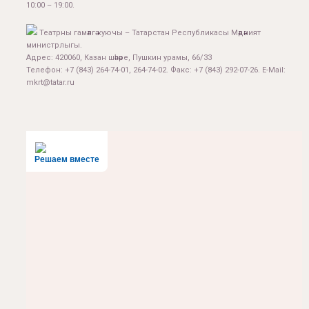
10:00 – 19:00.
Театрны гамәлгә куючы – Татарстан Республикасы Мәдәният
министрлыгы.
Адрес: 420060, Казан шәһәре, Пушкин урамы, 66/33
Телефон: +7 (843) 264-74-01, 264-74-02. Факс: +7 (843) 292-07-26. E-Mail:
mkrt@tatar.ru
Решаем вместе