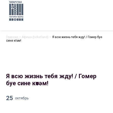
Главная
—
Афиша (ticketland)
—
Я всю жизнь тебя жду! / Гомер буе
сине көтәм!
Я всю жизнь тебя жду! / Гомер
буе сине көтәм!
25
октябрь