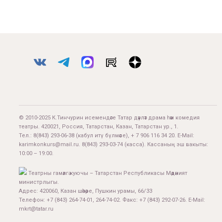
© 2010-2025 К.Тинчурин исемендәге Татар дәүләт драма һәм комедия
театры. 420021, Россия, Татарстан, Казан, Татарстан ур., 1.
Тел.:
8(843) 293-06-38
(кабул итү бүлмәсе), + 7 906 116 34 20. E-Mail:
karimkonkurs@mail.ru
.
8(843) 293-03-74
(касса). Кассаның эш вакыты:
10:00 – 19:00.
Театрны гамәлгә куючы – Татарстан Республикасы Мәдәният
министрлыгы.
Адрес: 420060, Казан шәһәре, Пушкин урамы, 66/33
Телефон: +7 (843) 264-74-01, 264-74-02. Факс: +7 (843) 292-07-26. E-Mail:
mkrt@tatar.ru