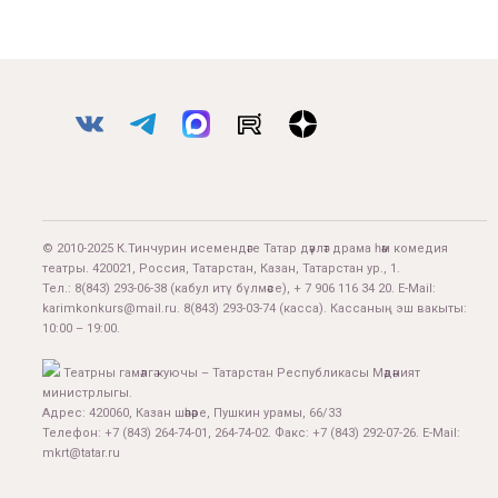
© 2010-2025 К.Тинчурин исемендәге Татар дәүләт драма һәм комедия
театры. 420021, Россия, Татарстан, Казан, Татарстан ур., 1.
Тел.:
8(843) 293-06-38
(кабул итү бүлмәсе), + 7 906 116 34 20. E-Mail:
karimkonkurs@mail.ru
.
8(843) 293-03-74
(касса). Кассаның эш вакыты:
10:00 – 19:00.
Театрны гамәлгә куючы – Татарстан Республикасы Мәдәният
министрлыгы.
Адрес: 420060, Казан шәһәре, Пушкин урамы, 66/33
Телефон: +7 (843) 264-74-01, 264-74-02. Факс: +7 (843) 292-07-26. E-Mail:
mkrt@tatar.ru