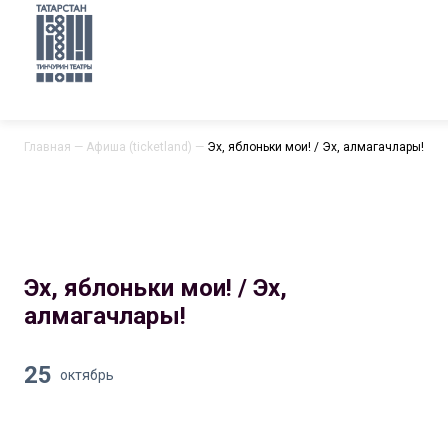
Главная
—
Афиша (ticketland)
—
Эх, яблоньки мои! / Эх, алмагачлары!
Эх, яблоньки мои! / Эх,
алмагачлары!
25
октябрь