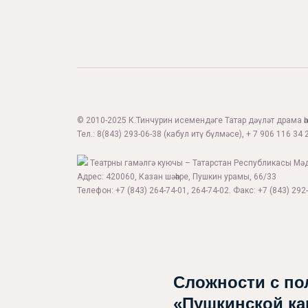
© 2010-2025 К.Тинчурин исемендәге Татар дәүләт драма һәм
Тел.:
8(843) 293-06-38
(кабул итү бүлмәсе), + 7 906 116 34 2
Театрны гамәлгә куючы – Татарстан Республикасы Мә
Адрес: 420060, Казан шәһәре, Пушкин урамы, 66/33
Телефон: +7 (843) 264-74-01, 264-74-02. Факс: +7 (843) 292-
Сложности с по
«Пушкинской ка