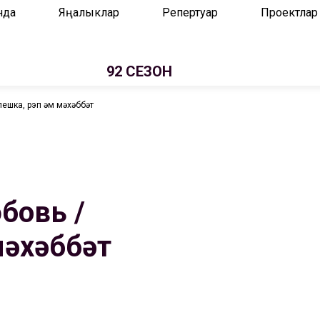
нда
Яңалыклар
Репертуар
Проектлар
92 СЕЗОН
ешка, рэп һәм мәхәббәт
бовь /
мәхәббәт