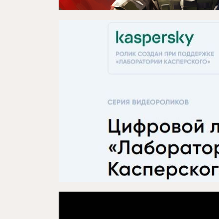
Проектлар
Медиа
Элемтә