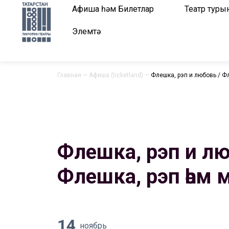
Афиша һәм Билетлар
Театр туры
Элемтә
Главная
—
Афиша (ticketland)
—
Флешка, рэп и любовь / Фл
Флешка, рэп и лю
Флешка, рэп һәм 
14
ноябрь