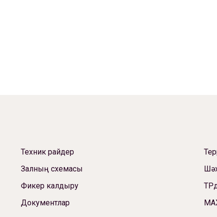
Техник райдер
Те
Залның схемасы
Шәх
Фикер калдыру
ТРд
Документлар
МА