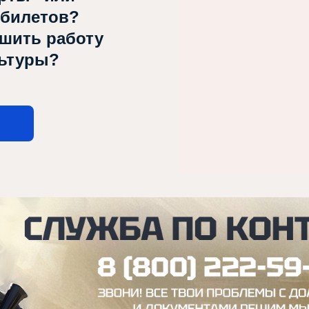
 билетов?
чшить работу
льтуры?