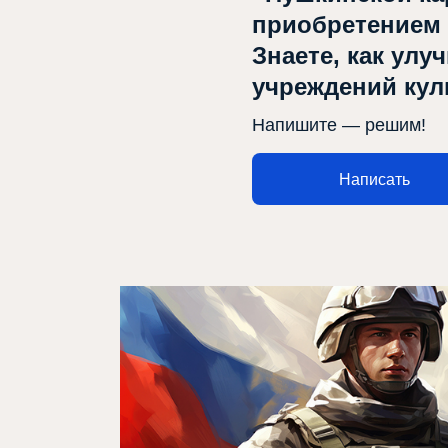
приобретением
Знаете, как улу
учреждений ку
Напишите — решим!
Написать
Афиша
Театр турында
Яңалыклар
Репертуар