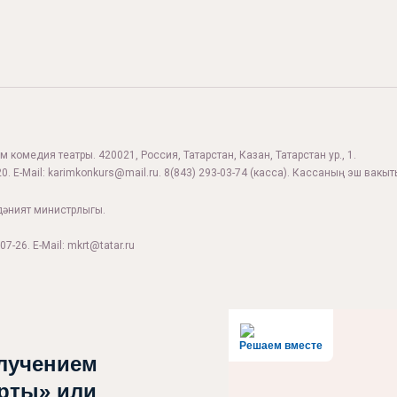
 комедия театры. 420021, Россия, Татарстан, Казан, Татарстан ур., 1.
0. E-Mail:
karimkonkurs@mail.ru
.
8(843) 293-03-74
(касса). Кассаның эш вакыты
дәният министрлыгы.
07-26. E-Mail: mkrt@tatar.ru
Решаем вместе
лучением
рты» или