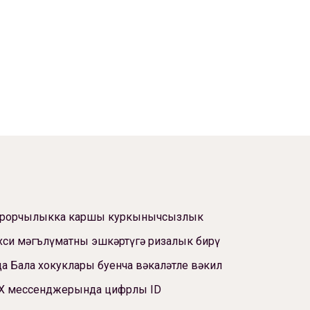
ррорчылыкка каршы куркынычсызлык
си мәгълүматны эшкәртүгә ризалык бирү
а Бала хокуклары буенча вәкаләтле вәкил
Х мессенджерында цифрлы ID