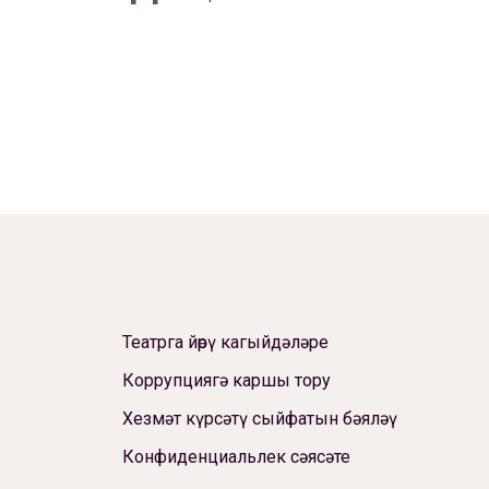
Театрга йөрү кагыйдәләре
Коррупциягә каршы тору
Хезмәт күрсәтү сыйфатын бәяләү
Конфиденциальлек сәясәте