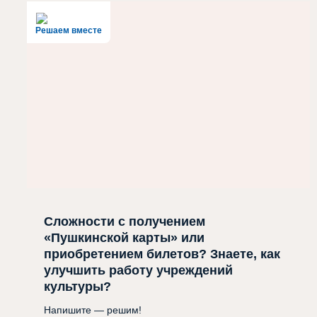
Решаем вместе
Сложности с получением
«Пушкинской карты» или
приобретением билетов? Знаете, как
улучшить работу учреждений
культуры?
Напишите — решим!