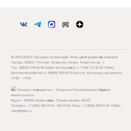
© 2010-2025 К.Тинчурин исемендәге Татар дәүләт драма һәм комедия
театры. 420021, Россия, Татарстан, Казан, Татарстан ур., 1.
Тел.:
8(843) 293-06-38
(кабул итү бүлмәсе), + 7 906 116 34 20. E-Mail:
karimkonkurs@mail.ru
.
8(843) 293-03-74
(касса). Кассаның эш вакыты:
10:00 – 19:00.
Театрны гамәлгә куючы – Татарстан Республикасы Мәдәният
министрлыгы.
Адрес: 420060, Казан шәһәре, Пушкин урамы, 66/33
Телефон: +7 (843) 264-74-01, 264-74-02. Факс: +7 (843) 292-07-26. E-Mail:
mkrt@tatar.ru