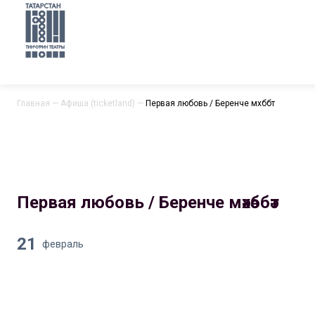
Главная
—
Афиша (ticketland)
—
Первая любовь / Беренче мәхәббәт
Первая любовь / Беренче мәхәббәт
21
февраль