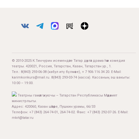
© 2010-2025 К.Тинчурин исемендәге Татар дәүләт драма һәм комедия
театры. 420021, Россия, Татарстан, Казан, Татарстан ур., 1.
Тел.:
8(843) 293-06-38
(кабул итү бүлмәсе), + 7 906 116 34 20. E-Mail:
karimkonkurs@mail.ru
.
8(843) 293-03-74
(касса). Кассаның эш вакыты:
10:00 – 19:00.
Театрны гамәлгә куючы – Татарстан Республикасы Мәдәният
министрлыгы.
Адрес: 420060, Казан шәһәре, Пушкин урамы, 66/33
Телефон: +7 (843) 264-74-01, 264-74-02. Факс: +7 (843) 292-07-26. E-Mail:
mkrt@tatar.ru