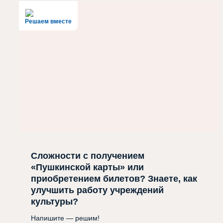
Решаем вместе
Сложности с получением
«Пушкинской карты» или
приобретением билетов? Знаете, как
улучшить работу учреждений
культуры?
Напишите — решим!