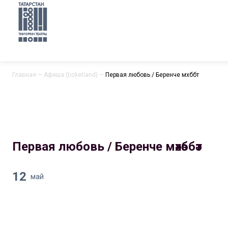
Главная
—
Афиша (ticketland)
—
Первая любовь / Беренче мәхәббәт
Первая любовь / Беренче мәхәббәт
12
май