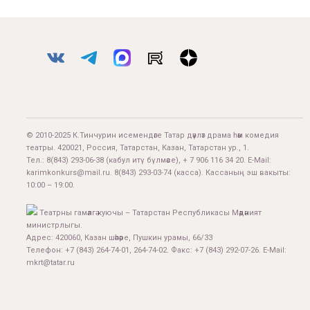
© 2010-2025 К.Тинчурин исемендәге Татар дәүләт драма һәм комедия
театры. 420021, Россия, Татарстан, Казан, Татарстан ур., 1.
Тел.:
8(843) 293-06-38
(кабул итү бүлмәсе), + 7 906 116 34 20. E-Mail:
karimkonkurs@mail.ru
.
8(843) 293-03-74
(касса). Кассаның эш вакыты:
10:00 – 19:00.
Театрны гамәлгә куючы – Татарстан Республикасы Мәдәният
министрлыгы.
Адрес: 420060, Казан шәһәре, Пушкин урамы, 66/33
Телефон: +7 (843) 264-74-01, 264-74-02. Факс: +7 (843) 292-07-26. E-Mail:
mkrt@tatar.ru