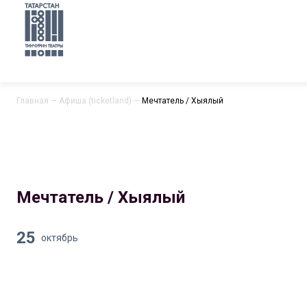
Главная
—
Афиша (ticketland)
—
Мечтатель / Хыялый
Мечтатель / Хыялый
25
октябрь