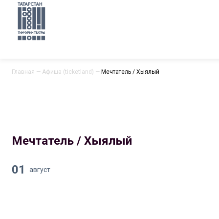
Главная
—
Афиша (ticketland)
—
Мечтатель / Хыялый
Мечтатель / Хыялый
01
август