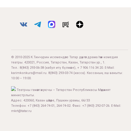
© 2010-2025 К.Тинчурин исемендәге Татар дәүләт драма һәм комедия
театры. 420021, Россия, Татарстан, Казан, Татарстан ур., 1.
Тел.:
8(843) 293-06-38
(кабул итү бүлмәсе), + 7 906 116 34 20. E-Mail:
karimkonkurs@mail.ru
.
8(843) 293-03-74
(касса). Кассаның эш вакыты:
10:00 – 19:00.
Театрны гамәлгә куючы – Татарстан Республикасы Мәдәният
министрлыгы.
Адрес: 420060, Казан шәһәре, Пушкин урамы, 66/33
Телефон: +7 (843) 264-74-01, 264-74-02. Факс: +7 (843) 292-07-26. E-Mail:
mkrt@tatar.ru