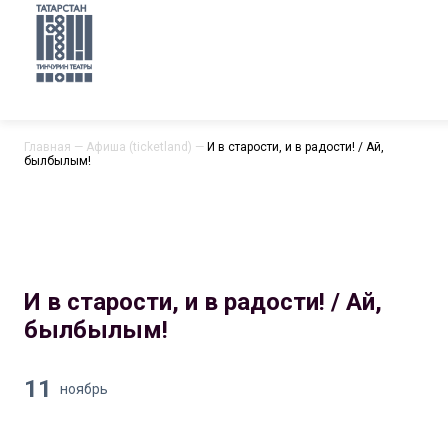
Главная
—
Афиша (ticketland)
—
И в cтарости, и в радости! / Ай,
былбылым!
И в cтарости, и в радости! / Ай,
былбылым!
11
ноябрь