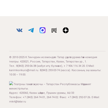
© 2010-2025 К.Тинчурин исемендәге Татар дәүләт драма һәм комедия
театры. 420021, Россия, Татарстан, Казан, Татарстан ур., 1.
Тел.:
8(843) 293-06-38
(кабул итү бүлмәсе), + 7 906 116 34 20. E-Mail:
karimkonkurs@mail.ru
.
8(843) 293-03-74
(касса). Кассаның эш вакыты:
10:00 – 19:00.
Театрны гамәлгә куючы – Татарстан Республикасы Мәдәният
министрлыгы.
Адрес: 420060, Казан шәһәре, Пушкин урамы, 66/33
Телефон: +7 (843) 264-74-01, 264-74-02. Факс: +7 (843) 292-07-26. E-Mail:
mkrt@tatar.ru