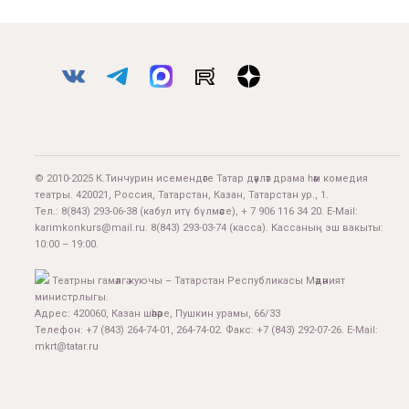
© 2010-2025 К.Тинчурин исемендәге Татар дәүләт драма һәм комедия
театры. 420021, Россия, Татарстан, Казан, Татарстан ур., 1.
Тел.:
8(843) 293-06-38
(кабул итү бүлмәсе), + 7 906 116 34 20. E-Mail:
karimkonkurs@mail.ru
.
8(843) 293-03-74
(касса). Кассаның эш вакыты:
10:00 – 19:00.
Театрны гамәлгә куючы – Татарстан Республикасы Мәдәният
министрлыгы.
Адрес: 420060, Казан шәһәре, Пушкин урамы, 66/33
Телефон: +7 (843) 264-74-01, 264-74-02. Факс: +7 (843) 292-07-26. E-Mail:
mkrt@tatar.ru