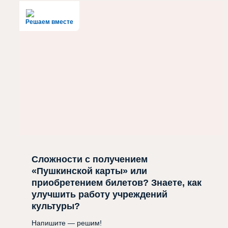
Решаем вместе
Сложности с получением
«Пушкинской карты» или
приобретением билетов? Знаете, как
улучшить работу учреждений
культуры?
Напишите — решим!