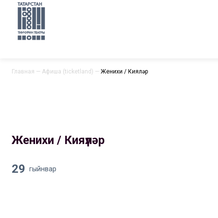
Главная
—
Афиша (ticketland)
—
Женихи / Кияүләр
Женихи / Кияүләр
29
гыйнвар