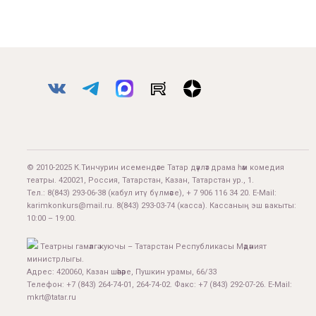
© 2010-2025 К.Тинчурин исемендәге Татар дәүләт драма һәм комедия
театры. 420021, Россия, Татарстан, Казан, Татарстан ур., 1.
Тел.:
8(843) 293-06-38
(кабул итү бүлмәсе), + 7 906 116 34 20. E-Mail:
karimkonkurs@mail.ru
.
8(843) 293-03-74
(касса). Кассаның эш вакыты:
10:00 – 19:00.
Театрны гамәлгә куючы – Татарстан Республикасы Мәдәният
министрлыгы.
Адрес: 420060, Казан шәһәре, Пушкин урамы, 66/33
Телефон: +7 (843) 264-74-01, 264-74-02. Факс: +7 (843) 292-07-26. E-Mail:
mkrt@tatar.ru