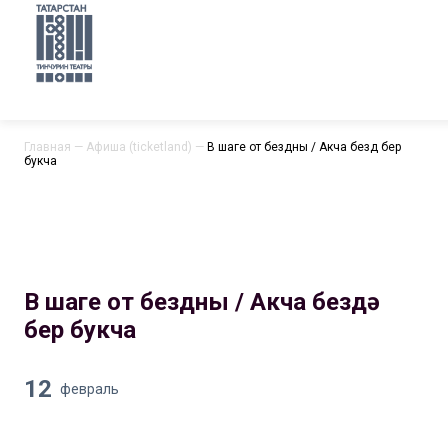
Главная
—
Афиша (ticketland)
—
В шаге от бездны / Акча бездә бер
букча
В шаге от бездны / Акча бездә
бер букча
12
февраль