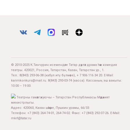
© 2010-2025 К.Тинчурин исемендәге Татар дәүләт драма һәм комедия
театры. 420021, Россия, Татарстан, Казан, Татарстан ур., 1.
Тел.:
8(843) 293-06-38
(кабул итү бүлмәсе), + 7 906 116 34 20. E-Mail:
karimkonkurs@mail.ru
.
8(843) 293-03-74
(касса). Кассаның эш вакыты:
10:00 – 19:00.
Театрны гамәлгә куючы – Татарстан Республикасы Мәдәният
министрлыгы.
Адрес: 420060, Казан шәһәре, Пушкин урамы, 66/33
Телефон: +7 (843) 264-74-01, 264-74-02. Факс: +7 (843) 292-07-26. E-Mail:
mkrt@tatar.ru