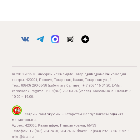
© 2010-2025 К.Тинчурин исемендәге Татар дәүләт драма һәм комедия
театры. 420021, Россия, Татарстан, Казан, Татарстан ур., 1.
Тел.:
8(843) 293-06-38
(кабул итү бүлмәсе), + 7 906 116 34 20. E-Mail:
karimkonkurs@mail.ru
.
8(843) 293-03-74
(касса). Кассаның эш вакыты:
10:00 – 19:00.
Театрны гамәлгә куючы – Татарстан Республикасы Мәдәният
министрлыгы.
Адрес: 420060, Казан шәһәре, Пушкин урамы, 66/33
Телефон: +7 (843) 264-74-01, 264-74-02. Факс: +7 (843) 292-07-26. E-Mail:
mkrt@tatar.ru