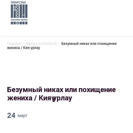
Главная
—
Афиша (ticketland)
—
Безумный никах или похищение
жениха / Кияү урлау
Безумный никах или похищение
жениха / Кияү урлау
24
март