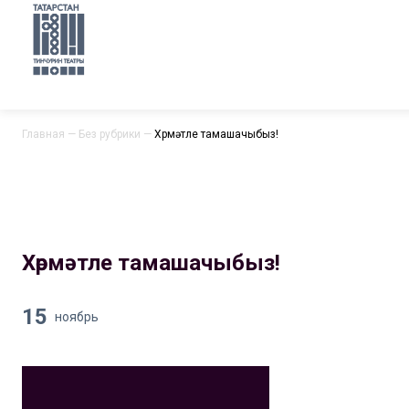
Главная
—
Без рубрики
—
Хөрмәтле тамашачыбыз!
Хөрмәтле тамашачыбыз!
15
ноябрь