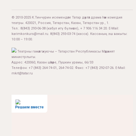
© 2010-2025 К.Тинчурин исемендәге Татар дәүләт драма һәм комедия
театры. 420021, Россия, Татарстан, Казан, Татарстан ур., 1.
Тел.:
8(843) 293-06-38
(кабул итү бүлмәсе), + 7 906 116 34 20. E-Mail:
karimkonkurs@mail.ru
.
8(843) 293-03-74
(касса). Кассаның эш вакыты:
10:00 – 19:00.
Театрны гамәлгә куючы – Татарстан Республикасы Мәдәният
министрлыгы.
Адрес: 420060, Казан шәһәре, Пушкин урамы, 66/33
Телефон: +7 (843) 264-74-01, 264-74-02. Факс: +7 (843) 292-07-26. E-Mail:
mkrt@tatar.ru
Решаем вместе