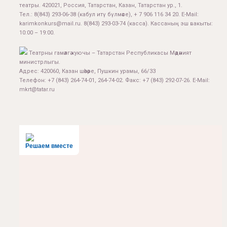
театры. 420021, Россия, Татарстан, Казан, Татарстан ур., 1.
Тел.:
8(843) 293-06-38
(кабул итү бүлмәсе), + 7 906 116 34 20. E-Mail:
karimkonkurs@mail.ru
.
8(843) 293-03-74
(касса). Кассаның эш вакыты:
10:00 – 19:00.
Театрны гамәлгә куючы – Татарстан Республикасы Мәдәният
министрлыгы.
Адрес: 420060, Казан шәһәре, Пушкин урамы, 66/33
Телефон: +7 (843) 264-74-01, 264-74-02. Факс: +7 (843) 292-07-26. E-Mail:
mkrt@tatar.ru
Решаем вместе