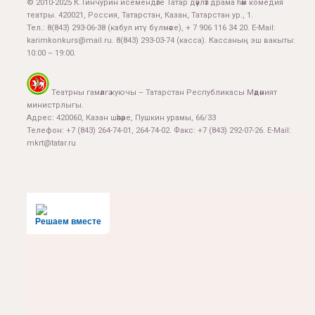
© 2010-2025 К.Тинчурин исемендәге Татар дәүләт драма һәм комедия
театры. 420021, Россия, Татарстан, Казан, Татарстан ур., 1.
Тел.:
8(843) 293-06-38
(кабул итү бүлмәсе), + 7 906 116 34 20. E-Mail:
karimkonkurs@mail.ru
.
8(843) 293-03-74
(касса). Кассаның эш вакыты:
10:00 – 19:00.
Театрны гамәлгә куючы – Татарстан Республикасы Мәдәният
министрлыгы.
Адрес: 420060, Казан шәһәре, Пушкин урамы, 66/33
Телефон: +7 (843) 264-74-01, 264-74-02. Факс: +7 (843) 292-07-26. E-Mail:
mkrt@tatar.ru
Решаем вместе