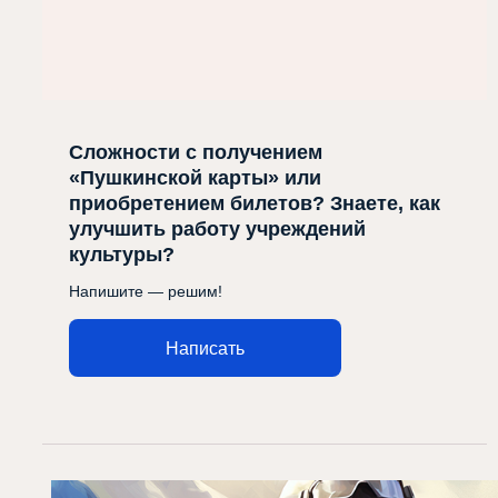
Сложности с получением
«Пушкинской карты» или
приобретением билетов? Знаете, как
улучшить работу учреждений
культуры?
Напишите — решим!
Написать