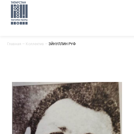
Главная
—
Коллектив
—
ЗӘЙНУЛЛИН РӘҮФ