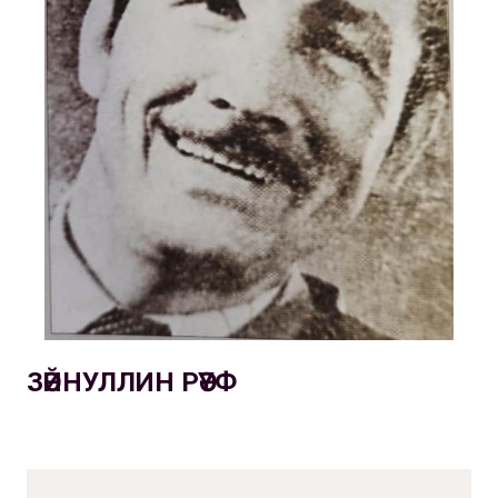
ЗӘЙНУЛЛИН РӘҮФ