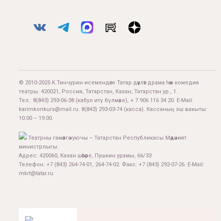
© 2010-2025 К.Тинчурин исемендәге Татар дәүләт драма һәм комедия
театры. 420021, Россия, Татарстан, Казан, Татарстан ур., 1.
Тел.:
8(843) 293-06-38
(кабул итү бүлмәсе), + 7 906 116 34 20. E-Mail:
karimkonkurs@mail.ru
.
8(843) 293-03-74
(касса). Кассаның эш вакыты:
10:00 – 19:00.
Театрны гамәлгә куючы – Татарстан Республикасы Мәдәният
министрлыгы.
Адрес: 420060, Казан шәһәре, Пушкин урамы, 66/33
Телефон: +7 (843) 264-74-01, 264-74-02. Факс: +7 (843) 292-07-26. E-Mail:
mkrt@tatar.ru