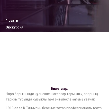
1 сәгать
Экскурсия
12+
Билетлар:
Чара барышында күренекле шәхесләр тормышы, аларның
тарихы турында кызыклы һәм эчтәлекле әңгәмә узачак.
1910 елда К.Тинчурин беренче татар профессиональ театр