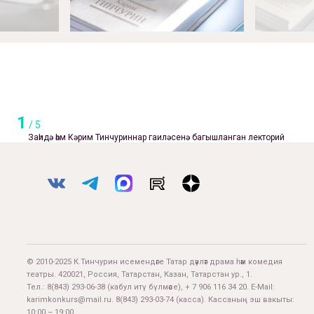
1
/
5
Заһидә һәм Кәрим Тинчуриннар гаиләсенә багышланган лекторий
© 2010-2025 К.Тинчурин исемендәге Татар дәүләт драма һәм комедия
театры. 420021, Россия, Татарстан, Казан, Татарстан ур., 1.
Тел.:
8(843) 293-06-38
(кабул итү бүлмәсе), + 7 906 116 34 20. E-Mail:
karimkonkurs@mail.ru
.
8(843) 293-03-74
(касса). Кассаның эш вакыты:
10:00 – 19:00.