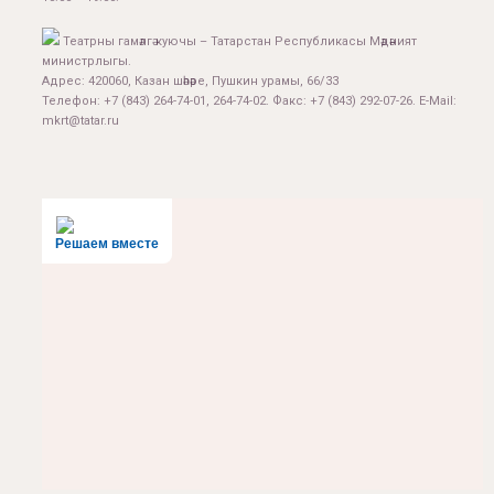
Театрны гамәлгә куючы – Татарстан Республикасы Мәдәният
министрлыгы.
Адрес: 420060, Казан шәһәре, Пушкин урамы, 66/33
Телефон: +7 (843) 264-74-01, 264-74-02. Факс: +7 (843) 292-07-26. E-Mail:
mkrt@tatar.ru
Решаем вместе