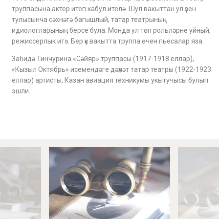
труппасына актер итеп кабул ителә. Шул вакыттан ул үзен
тулысынча сәхнәгә багышлый, татар театрының
идиологларының берсе була. Монда ул төп рольләрне уйный,
режиссерлык итә. Бер үк вакытта труппа өчен пьесалар яза.
Заһидә Тинчурина «Сәйяр» труппасы (1917-1918 еллар),
«Кызыл Октябрь» исемендәге дәүләт татар театры (1922-1923
еллар) артисты, Казан авиация техникумы укытучысы булып
эшли.