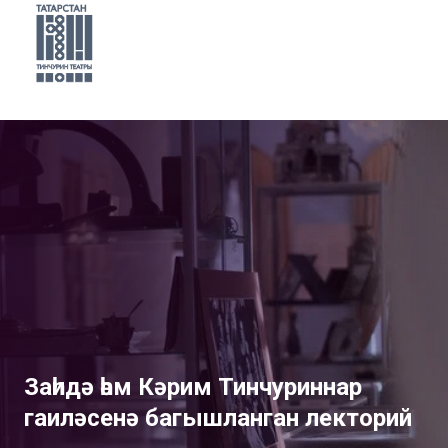
Заһидә һәм Кәрим Тинчуриннар
гаиләсенә багышланган лекторий