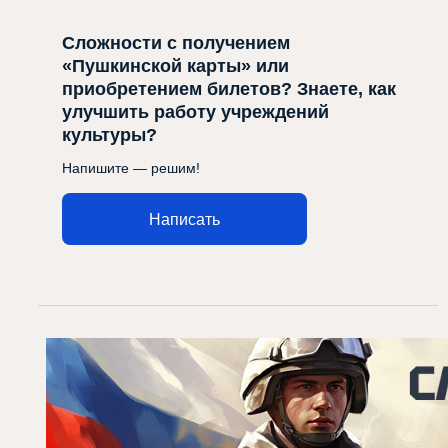
Сложности с получением
«Пушкинской карты» или
приобретением билетов? Знаете, как
улучшить работу учреждений
культуры?
Напишите — решим!
Написать