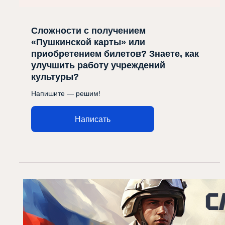
Сложности с получением
«Пушкинской карты» или
приобретением билетов? Знаете, как
улучшить работу учреждений
культуры?
Напишите — решим!
Написать