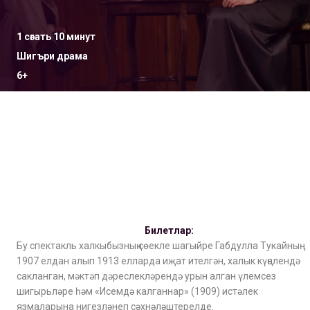
1 сәгать 10 минут
Шигъри драма
6+
Билетлар:
Бу спектакль халкыбызның сөекле шагыйре Габдулла Тукайның
1907 елдан алып 1913 елларда иҗат ителгән, халык күңелендә
сакланган, мәктәп дәреслекләрендә урын алган үлемсез
шигырьләре һәм «Исемдә калганнар» (1909) истәлек
язмаларына нигезләнеп сәхнәләштерелде.