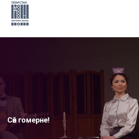
Сөй гомерне!