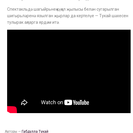
Спектакльдә шагыйрьнең күңел җылысы белән сугарылган
шигырьләренә язылган җырлар да кертелүе — Тукай шәхесен
тулырак аңларга ярдәм итә.
Авторы —
Габдулла Тукай