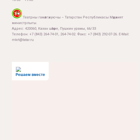
Театрны гамәлгә куючы – Татарстан Республикасы Мәдәният
министрлыгы.
Адрес: 420060, Казан шәһәре, Пушкин урамы, 66/33
Телефон: +7 (843) 264-74-01, 264-74-02. Факс: +7 (843) 292-07-26. E-Mail:
mkrt@tatar.ru
Решаем вместе