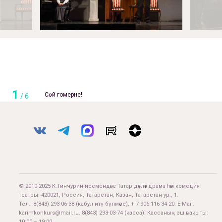
1
Сөй гомерне!
/
6
© 2010-2025 К.Тинчурин исемендәге Татар дәүләт драма һәм комедия
театры. 420021, Россия, Татарстан, Казан, Татарстан ур., 1.
Тел.:
8(843) 293-06-38
(кабул итү бүлмәсе), + 7 906 116 34 20. E-Mail:
karimkonkurs@mail.ru
.
8(843) 293-03-74
(касса). Кассаның эш вакыты:
10:00 – 19:00.