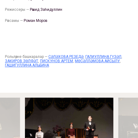
Режиссеры —
Рәшид Заһидуллин
Рәссамы —
Роман Моров
Рольләрне башкаралар —
СӘЛӘХОВА РЕЗЕДӘ
,
ГАЛИУЛЛИНА ГҮЗӘЛ
,
ЗАКИРОВ ЗӨЛФӘТ
,
ПИСКУНОВ АРТЕМ
,
МӨСӘЛЛӘМОВА АЙСЫЛУ
,
ГАШИГУЛЛИНА АЛЬБИНА