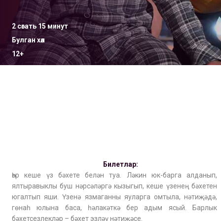
2 сәгать 15 минут
Булган хәл
12+
Билетлар:
Һәр кеше үз бәхете белән туа. Ләкин юк-барга алданып,
ялтыравыклы буш нәрсәләргә кызыгып, кеше үзенең бәхетен
югалтып яши. Үзенә язмаганны яуларга омтыла, нәтиҗәдә,
гөнаһ юлына баса, һәлакәткә бер адым ясый. Барлык
бәхетсезлекләр – бәхет эзләү нәтиҗәсе.