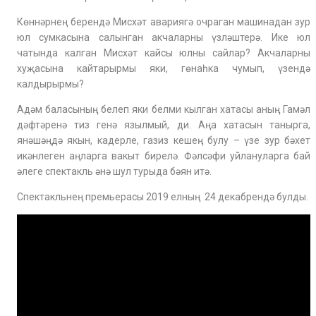
Көннәрнең берендә Мисхәт авариягә очраган машинадан зур
юл сумкасына салынган акчаларны үзләштерә. Ике юл
чатында калган Мисхәт кайсы юлны сайлар? Акчаларны
хуҗасына кайтарырмы яки, гөнаһка чумып, үзендә
калдырырмы?
Адәм баласының белеп яки белми кылган хатасы аның Гамәл
дәфтәренә тиз генә язылмый, ди. Аңа хатасын танырга,
янәшәңдә якын, кадерле, газиз кешең булу – үзе зур бәхет
икәнлеген аңларга вакыт бирелә. Фәлсәфи уйлануларга бай
әлеге спектакль әнә шул турыда бәян итә.
Спектакльнең премьерасы 2019 елның 24 декабрендә булды.