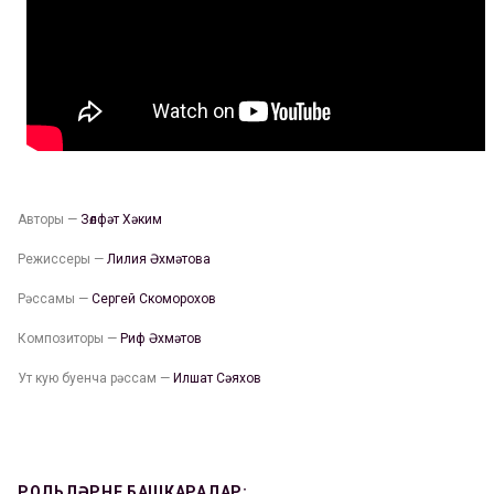
Авторы —
Зөлфәт Хәким
Режиссеры —
Лилия Әхмәтова
Рәссамы —
Сергей Скоморохов
Композиторы —
Риф Әхмәтов
Ут кую буенча рәссам —
Илшат Сәяхов
РОЛЬЛӘРНЕ БАШКАРАЛАР: