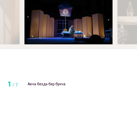
1
Акча бездә бер букча
/
7