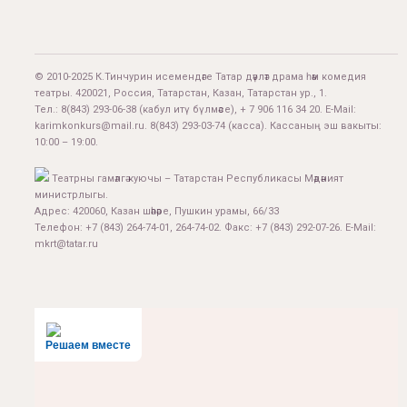
© 2010-2025 К.Тинчурин исемендәге Татар дәүләт драма һәм комедия
театры. 420021, Россия, Татарстан, Казан, Татарстан ур., 1.
Тел.:
8(843) 293-06-38
(кабул итү бүлмәсе), + 7 906 116 34 20. E-Mail:
karimkonkurs@mail.ru
.
8(843) 293-03-74
(касса). Кассаның эш вакыты:
10:00 – 19:00.
Театрны гамәлгә куючы – Татарстан Республикасы Мәдәният
министрлыгы.
Адрес: 420060, Казан шәһәре, Пушкин урамы, 66/33
Телефон: +7 (843) 264-74-01, 264-74-02. Факс: +7 (843) 292-07-26. E-Mail:
mkrt@tatar.ru
Решаем вместе