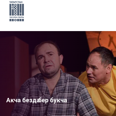
Акча бездә бер букча