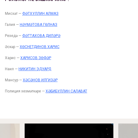
Мисхәт —
ФӘТХУЛЛИН АЛМАЗ
Галия —
НӘҮМӘТОВА ГӨЛНАЗ
Резедә —
ФӘТТАХОВА ДИЛӘРӘ
Әскәр —
ХӨСНЕТДИНОВ ХАРИС
Харис —
ХАРИСОВ ЗӨФӘР
Наил —
НИКИТИН ЭДУАРД
Мансур —
ХӘСӘНОВ ИЛГИЗӘР
Полиция хезмәткәре —
ХӘБИБУЛЛИН САЛАВАТ