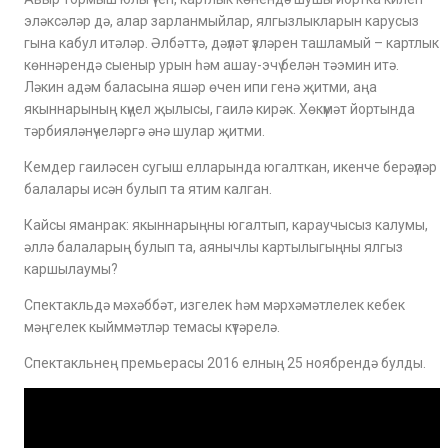
эләксәләр дә, алар зарланмыйлар, ялгызлыкларын карусыз
гына кабул итәләр. Әлбәттә, дәүләт үзләрен ташламый – картлык
көннәрендә сыеныр урын һәм ашау-эчү белән тәэмин итә.
Ләкин адәм баласына яшәр өчен ипи генә җитми, аңа
якыннарының күңел җылысы, гаилә кирәк. Хөкүмәт йортында
тәрбияләнүчеләргә әнә шулар җитми.
Кемдер гаиләсен сугыш елларында югалткан, икенче берәүләр
балалары исән булып та ятим калган.
Кайсы яманрак: якыннарыңны югалтып, караучысыз калумы,
әллә балаларың булып та, аянычлы картылыгыңны ялгыз
каршылаумы?
Спектакльдә мәхәббәт, изгелек һәм мәрхәмәтлелек кебек
мәңгелек кыйммәтләр темасы күтәрелә.
Спектакльнең премьерасы 2016 елның 25 ноябрендә булды.