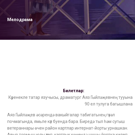
Мелодрама
Билетлар:
Күренекле татар язучысы, драматург Аяз Гыйләҗевнең тууына
90 ел тулуга багышлана
Аяз Гыйләҗев әсәрендә вакыйгалар табигатьнең гүзәл
почмагында, ямьле күл буенда бара. Биредә тыл һәм сугыш
ветераннары өчен район картлар интернат-йорты урнашкан.
Авыр тормыш юлы үтеп, картлык көнендә шушы йортка килеп