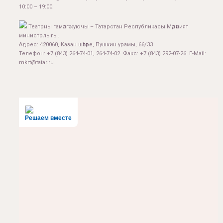
10:00 – 19:00.
Театрны гамәлгә куючы – Татарстан Республикасы Мәдәният
министрлыгы.
Адрес: 420060, Казан шәһәре, Пушкин урамы, 66/33
Телефон: +7 (843) 264-74-01, 264-74-02. Факс: +7 (843) 292-07-26. E-Mail:
mkrt@tatar.ru
Решаем вместе