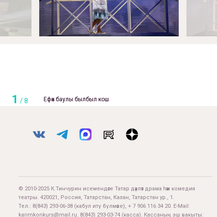
1
Ефәк баулы былбыл кош
/
8
© 2010-2025 К.Тинчурин исемендәге Татар дәүләт драма һәм комедия
театры. 420021, Россия, Татарстан, Казан, Татарстан ур., 1.
Тел.:
8(843) 293-06-38
(кабул итү бүлмәсе), + 7 906 116 34 20. E-Mail:
karimkonkurs@mail.ru
.
8(843) 293-03-74
(касса). Кассаның эш вакыты: