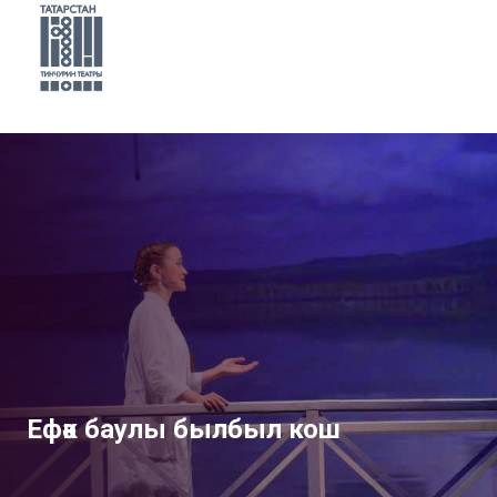
Ефәк баулы былбыл кош