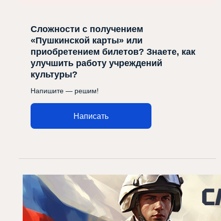
Сложности с получением
«Пушкинской карты» или
приобретением билетов? Знаете, как
улучшить работу учреждений
культуры?
Напишите — решим!
Написать