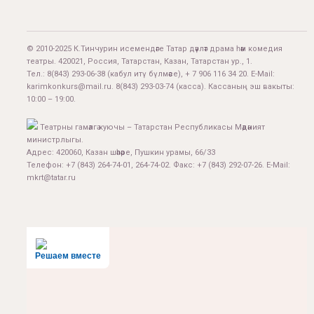
© 2010-2025 К.Тинчурин исемендәге Татар дәүләт драма һәм комедия
театры. 420021, Россия, Татарстан, Казан, Татарстан ур., 1.
Тел.:
8(843) 293-06-38
(кабул итү бүлмәсе), + 7 906 116 34 20. E-Mail:
karimkonkurs@mail.ru
.
8(843) 293-03-74
(касса). Кассаның эш вакыты:
10:00 – 19:00.
Театрны гамәлгә куючы – Татарстан Республикасы Мәдәният
министрлыгы.
Адрес: 420060, Казан шәһәре, Пушкин урамы, 66/33
Телефон: +7 (843) 264-74-01, 264-74-02. Факс: +7 (843) 292-07-26. E-Mail:
mkrt@tatar.ru
Решаем вместе