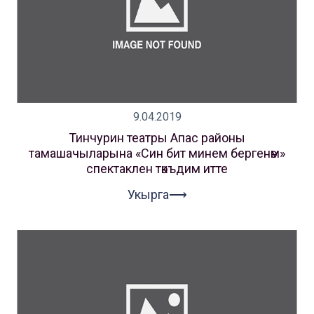
9.04.2019
Тинчурин театры Апас районы
тамашачыларына «Син бит минем бергенәм»
спектаклен тәкъдим итте
Укырга⟶