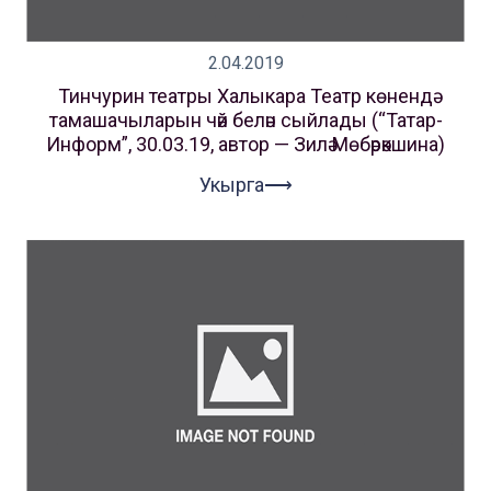
2.04.2019
Тинчурин театры Халыкара Театр көнендә
тамашачыларын чәй белән сыйлады (“Татар-
Информ”, 30.03.19, автор — Зилә Мөбәрәкшина)
Укырга⟶