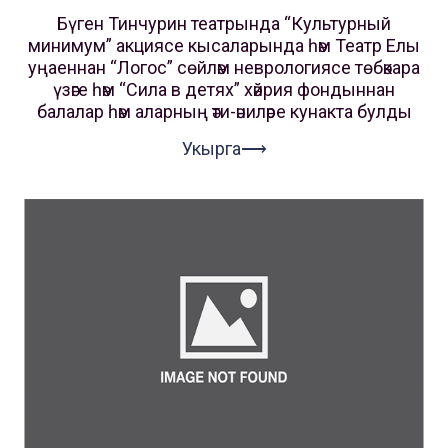
Бүген Тинчурин театрында “Культурный
минимум” акциясе кысаларында һәм Театр Елы
уңаеннан “Логос” сөйләм неврологиясе төбәкара
үзәге һәм “Сила в детях” хәйрия фондыннан
балалар һәм аларның әти-әниләре кунакта булды
Укырга⟶