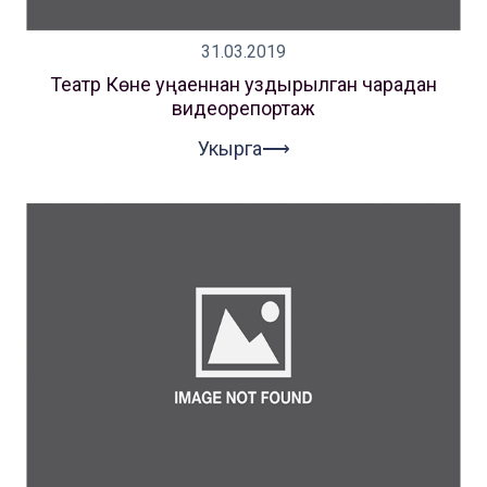
31.03.2019
Театр Көне уңаеннан уздырылган чарадан
видеорепортаж
Укырга⟶