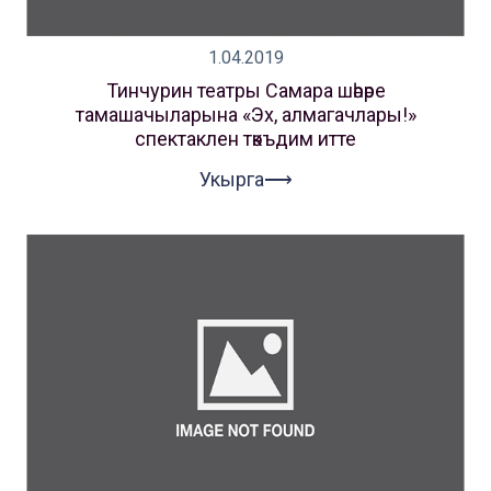
1.04.2019
Тинчурин театры Самара шәһәре
тамашачыларына «Эх, алмагачлары!»
спектаклен тәкъдим итте
Укырга⟶