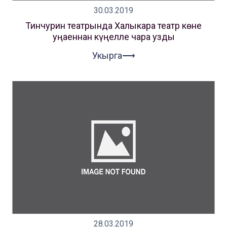
30.03.2019
Тинчурин театрында Халыкара театр көне
уңаеннан күңелле чара узды
Укырга⟶
28.03.2019