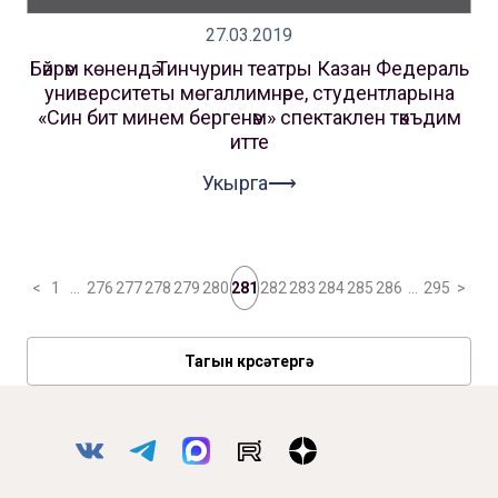
27.03.2019
Бәйрәм көнендә Тинчурин театры Казан Федераль
университеты мөгаллимнәре, студентларына
«Син бит минем бергенәм» спектаклен тәкъдим
итте
Укырга⟶
<
1
…
276
277
278
279
280
281
282
283
284
285
286
…
295
>
Тагын күрсәтергә