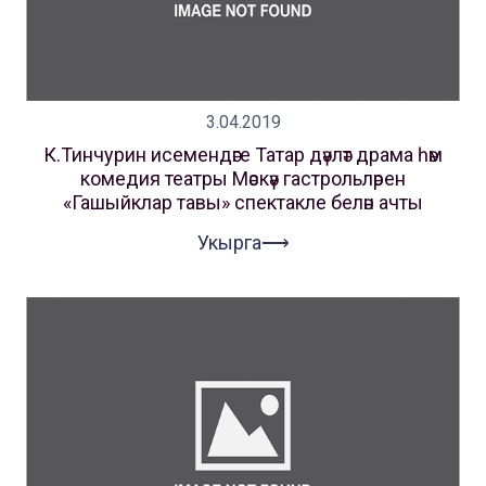
3.04.2019
К.Тинчурин исемендәге Татар дәүләт драма һәм
комедия театры Мәскәү гастрольләрен
«Гашыйклар тавы» спектакле белән ачты
Укырга⟶