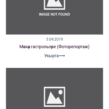
3.04.2019
Мәскәү гастрольләре (Фоторепортаж)
Укырга⟶