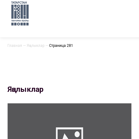
Главная
—
Яңалыклар
—
Страница 281
Яңалыклар