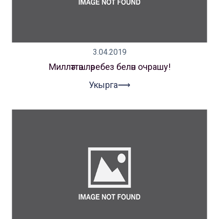
3.04.2019
Милләттәшләребез белән очрашу!
Укырга⟶