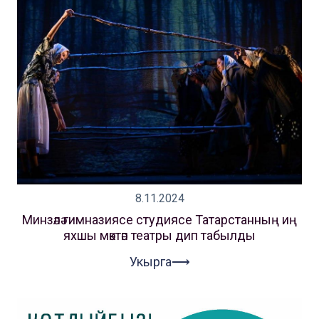
8.11.2024
Минзәлә гимназиясе студиясе Татарстанның иң
яхшы мәктәп театры дип табылды
Укырга⟶