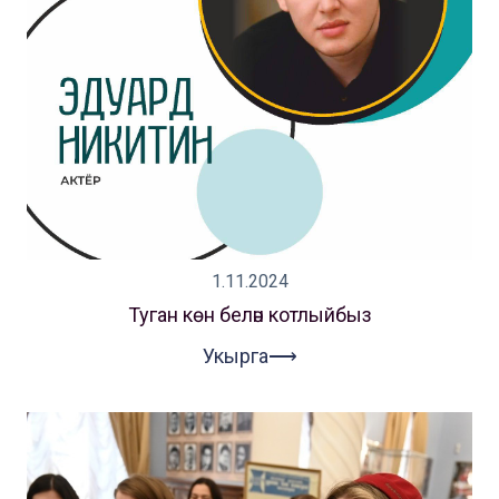
1.11.2024
Туган көн белән котлыйбыз
Укырга⟶