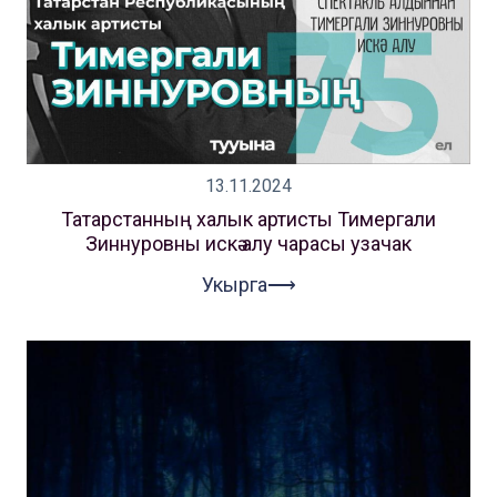
13.11.2024
Татарстанның халык артисты Тимергали
Зиннуровны искә алу чарасы узачак
Укырга⟶