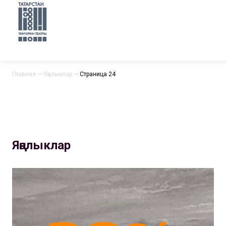
Главная
—
Яңалыклар
—
Страница 24
Яңалыклар