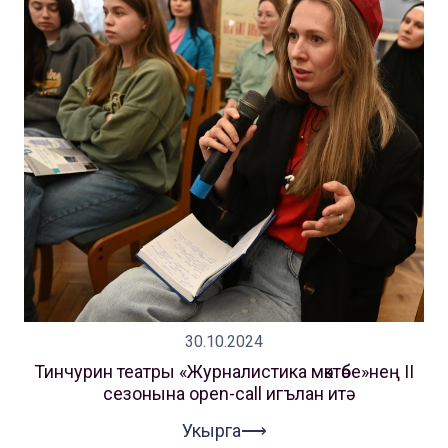
30.10.2024
Тинчурин театры «Журналистика мәктәбе»нең II
сезонына open-call игълан итә
Укырга⟶