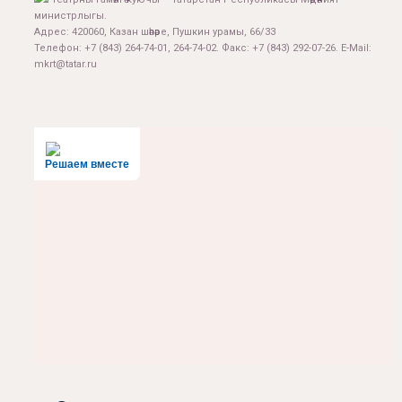
министрлыгы.
Адрес: 420060, Казан шәһәре, Пушкин урамы, 66/33
Телефон: +7 (843) 264-74-01, 264-74-02. Факс: +7 (843) 292-07-26. E-Mail:
mkrt@tatar.ru
Решаем вместе