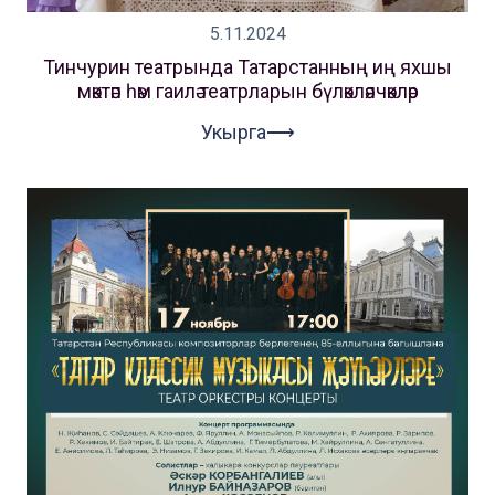
5.11.2024
Тинчурин театрында Татарстанның иң яхшы
мәктәп һәм гаилә театрларын бүләкләячәкләр
Укырга⟶