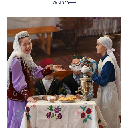
Укырга⟶