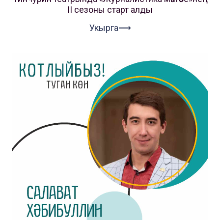
II сезоны старт алды
Укырга⟶