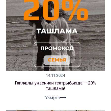
14.11.2024
Гаилә елы уңаеннан театрыбызда — 20%
ташлама!
Укырга⟶