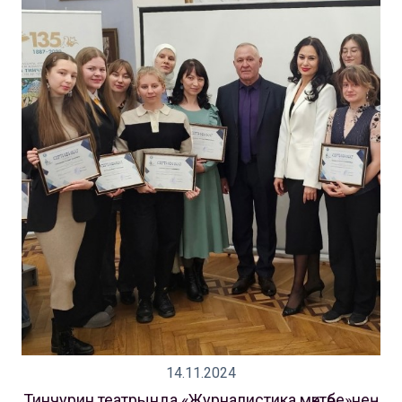
14.11.2024
Тинчурин театрында «Журналистика мәктәбе»нең