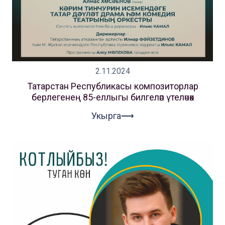
2.11.2024
Татарстан Республикасы композиторлар
берлегенең 85-еллыгы билгеләп үтеләчәк
Укырга⟶