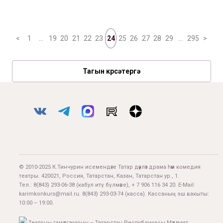
<
1
…
19
20
21
22
23
24
25
26
27
28
29
…
295
>
Тагын күрсәтергә
© 2010-2025 К.Тинчурин исемендәге Татар дәүләт драма һәм комедия
театры. 420021, Россия, Татарстан, Казан, Татарстан ур., 1.
Тел.:
8(843) 293-06-38
(кабул итү бүлмәсе), + 7 906 116 34 20. E-Mail:
karimkonkurs@mail.ru
.
8(843) 293-03-74
(касса). Кассаның эш вакыты:
10:00 – 19:00.
Театрны гамәлгә куючы – Татарстан Республикасы Мәдәният