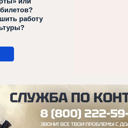
рты» или
 билетов?
чшить работу
льтуры?