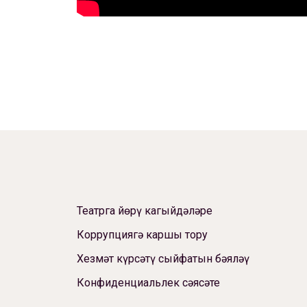
Театрга йөрү кагыйдәләре
Коррупциягә каршы тору
Хезмәт күрсәтү сыйфатын бәяләү
Конфиденциальлек сәясәте