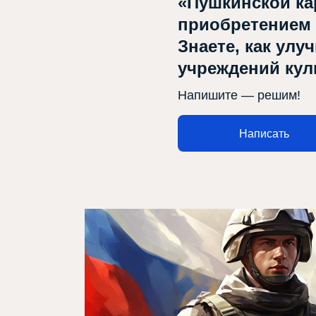
«Пушкинской ка
приобретением
Знаете, как улу
учреждений ку
Афиша
Напишите — решим!
Театр турында
Яңалыклар
Написать
Репертуар
Проектлар
Медиа
Элемтә