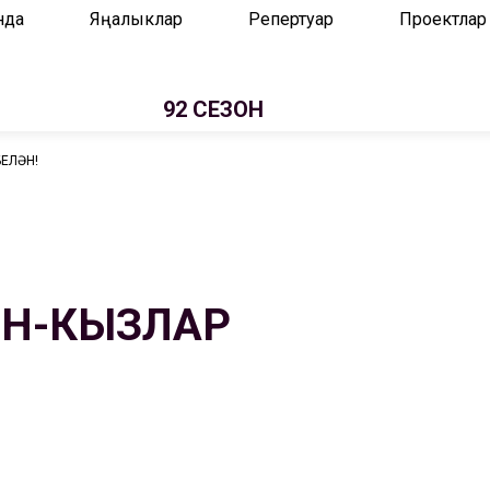
нда
Яңалыклар
Репертуар
Проектлар
92 СЕЗОН
ЕЛӘН!
ЫН-КЫЗЛАР