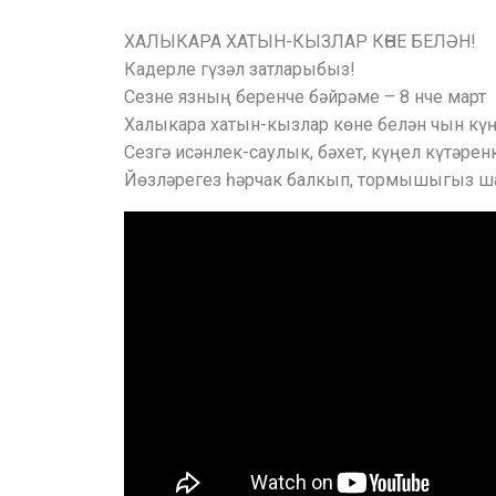
ХАЛЫКАРА ХАТЫН-КЫЗЛАР КӨНЕ БЕЛӘН!
Кадерле гүзәл затларыбыз!
Сезне язның беренче бәйрәме – 8 нче март
Халыкара хатын-кызлар көне белән чын кү
Сезгә исәнлек-саулык, бәхет, күңел күтәрен
Йөзләрегез һәрчак балкып, тормышыгыз ша