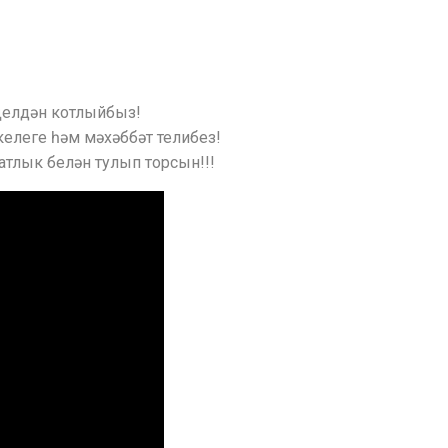
ңелдән котлыйбыз!
келеге һәм мәхәббәт телибез!
тлык белән тулып торсын!!!