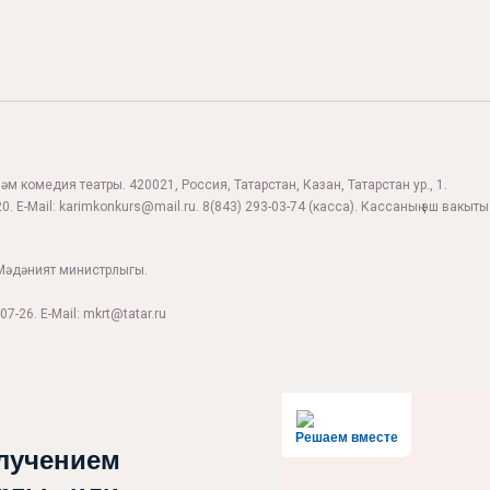
м комедия театры. 420021, Россия, Татарстан, Казан, Татарстан ур., 1.
0. E-Mail:
karimkonkurs@mail.ru
.
8(843) 293-03-74
(касса). Кассаның эш вакыты:
Мәдәният министрлыгы.
07-26. E-Mail: mkrt@tatar.ru
Решаем вместе
лучением