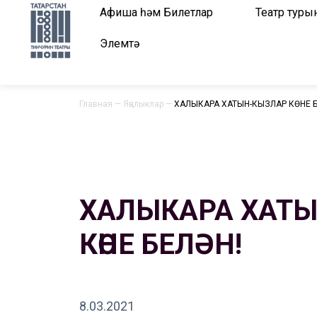
Афиша һәм Билетлар
Театр туры
Элемтә
Главная
—
Яңалыклар
—
ХАЛЫКАРА ХАТЫН-КЫЗЛАР КӨНЕ Б
ХАЛЫКАРА ХАТ
КӨНЕ БЕЛӘН!
8.03.2021