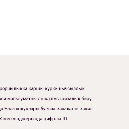
ррорчылыкка каршы куркынычсызлык
си мәгълүматны эшкәртүгә ризалык бирү
а Бала хокуклары буенча вәкаләтле вәкил
Х мессенджерында цифрлы ID