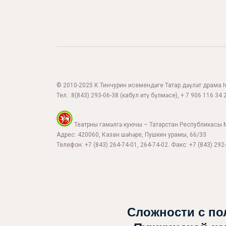
© 2010-2025 К.Тинчурин исемендәге Татар дәүләт драма һә
Тел.:
8(843) 293-06-38
(кабул итү бүлмәсе), + 7 906 116 34 2
Театрны гамәлгә куючы – Татарстан Республикасы 
Адрес: 420060, Казан шәһәре, Пушкин урамы, 66/33
Телефон: +7 (843) 264-74-01, 264-74-02. Факс: +7 (843) 292-
Сложности с по