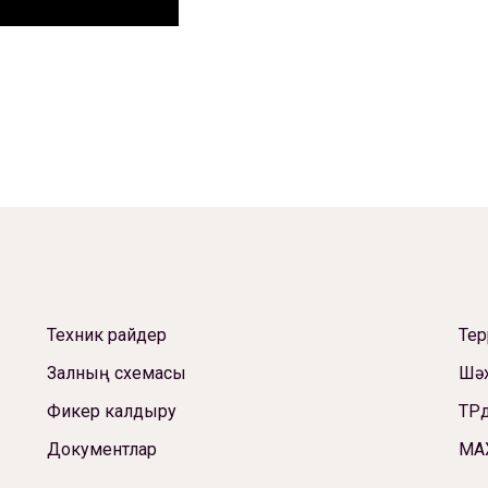
Техник райдер
Те
Залның схемасы
Шәх
Фикер калдыру
ТРд
Документлар
МА