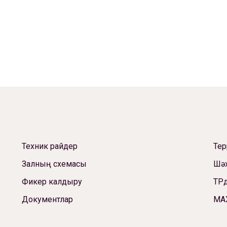
Техник райдер
Те
Залның схемасы
Шәх
Фикер калдыру
ТРд
Документлар
МА