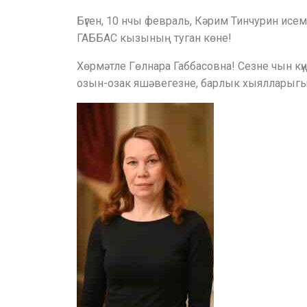
Бүген, 10 нчы февраль, Кәрим Тинчурин ис
ГАББАС кызының туган көне!
Хөрмәтле Гөлнара Габбасовна! Сезне чын к
озын-озак яшәвегезне, барлык хыялларыг