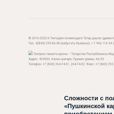
© 2010-2025 К.Тинчурин исемендәге Татар дәүләт драма һә
Тел.:
8(843) 293-06-38
(кабул итү бүлмәсе), + 7 906 116 34 2
Театрны гамәлгә куючы – Татарстан Республикасы Мә
Адрес: 420060, Казан шәһәре, Пушкин урамы, 66/33
Телефон: +7 (843) 264-74-01, 264-74-02. Факс: +7 (843) 292-
Сложности с по
«Пушкинской ка
приобретением