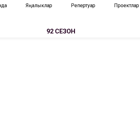
нда
Яңалыклар
Репертуар
Проектлар
92 СЕЗОН