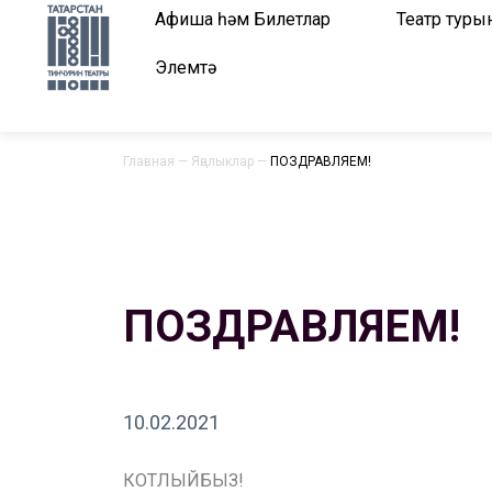
Афиша һәм Билетлар
Театр туры
Элемтә
Главная
—
Яңалыклар
—
ПОЗДРАВЛЯЕМ!
ПОЗДРАВЛЯЕМ!
10.02.2021
КОТЛЫЙБЫЗ!