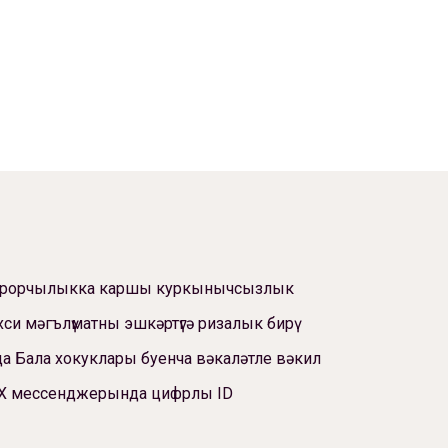
ррорчылыкка каршы куркынычсызлык
си мәгълүматны эшкәртүгә ризалык бирү
а Бала хокуклары буенча вәкаләтле вәкил
Х мессенджерында цифрлы ID