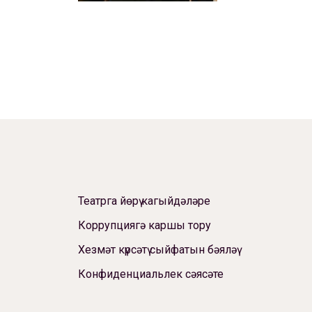
Театрга йөрү кагыйдәләре
Коррупциягә каршы тору
Хезмәт күрсәтү сыйфатын бәяләү
Конфиденциальлек сәясәте