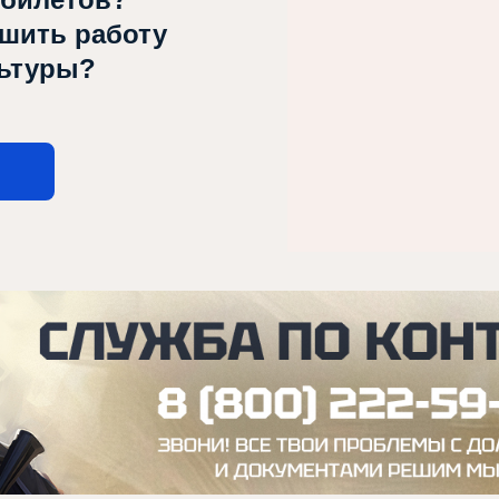
чшить работу
льтуры?