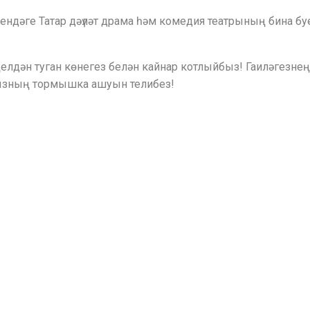
емендәге Татар дәүләт драма һәм комедия театрының бин
үңелдән туган көнегез белән кайнар котлыйбыз! Гаиләгезн
ызның тормышка ашуын телибез!