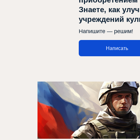
Знаете, как улу
учреждений ку
Афиша
Напишите — решим!
Театр турында
Написать
Яңалыклар
Репертуар
Проектлар
Медиа
Элемтә