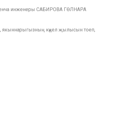
а буенча инженеры САБИРОВА ГӨЛНАРА
ең, якыннарыгызның күңел җылысын тоеп,