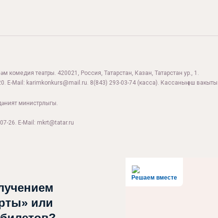
м комедия театры. 420021, Россия, Татарстан, Казан, Татарстан ур., 1.
0. E-Mail:
karimkonkurs@mail.ru
.
8(843) 293-03-74
(касса). Кассаның эш вакыты:
дәният министрлыгы.
07-26. E-Mail: mkrt@tatar.ru
Решаем вместе
лучением
рты» или
 билетов?