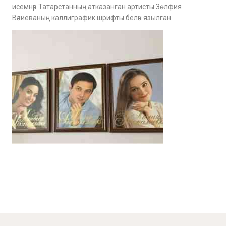
исемнәр Татарстанның атказанган артисты Зөлфия
Вәлиеваның каллиграфик шрифты белән язылган.