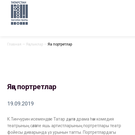
Главная
—
Яңалыклар
—
Яңа портретлар
Яңа портретлар
19.09.2019
К.Тинчурин исемендәге Татар дәүләт драма һәм комедия
театрының сәләтле яшь артистларының портретлары театр
фойесы диварында үз урынын тапты. Портретлардагы