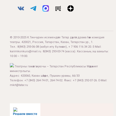
© 2010-2025 К.Тинчурин исемендәге Татар дәүләт драма һәм комедия
театры. 420021, Россия, Татарстан, Казан, Татарстан ур., 1.
Тел.:
8(843) 293-06-38
(кабул итү бүлмәсе), + 7 906 116 34 20. E-Mail:
karimkonkurs@mail.ru
.
8(843) 293-03-74
(касса). Кассаның эш вакыты:
10:00 – 19:00.
Театрны гамәлгә куючы – Татарстан Республикасы Мәдәният
министрлыгы.
Адрес: 420060, Казан шәһәре, Пушкин урамы, 66/33
Телефон: +7 (843) 264-74-01, 264-74-02. Факс: +7 (843) 292-07-26. E-Mail:
mkrt@tatar.ru
Решаем вместе