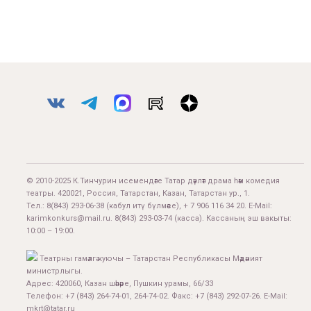
© 2010-2025 К.Тинчурин исемендәге Татар дәүләт драма һәм комедия
театры. 420021, Россия, Татарстан, Казан, Татарстан ур., 1.
Тел.:
8(843) 293-06-38
(кабул итү бүлмәсе), + 7 906 116 34 20. E-Mail:
karimkonkurs@mail.ru
.
8(843) 293-03-74
(касса). Кассаның эш вакыты:
10:00 – 19:00.
Театрны гамәлгә куючы – Татарстан Республикасы Мәдәният
министрлыгы.
Адрес: 420060, Казан шәһәре, Пушкин урамы, 66/33
Телефон: +7 (843) 264-74-01, 264-74-02. Факс: +7 (843) 292-07-26. E-Mail:
mkrt@tatar.ru