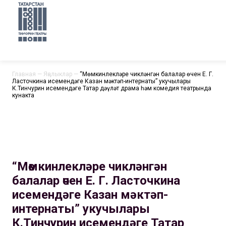
Главная
—
Яңалыклар
—
“Мөмкинлекләре чикләнгән балалар өчен Е. Г.
Ласточкина исемендәге Казан мәктәп-интернаты” укучылары
К.Тинчурин исемендәге Татар дәүләт драма һәм комедия театрында
кунакта
“Мөмкинлекләре чикләнгән
балалар өчен Е. Г. Ласточкина
исемендәге Казан мәктәп-
интернаты” укучылары
К.Тинчурин исемендәге Татар