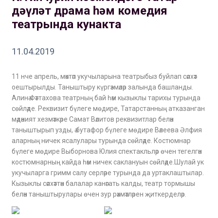
дәүләт драма һәм комедия
театрында кунакта
11.04.2019
11 нче апрель, мәктәп укучыларына театрыбыз буйлап сәяхәт
оештырылды. Таныштыру күргәзмәләр залында башланды.
Алинә Фәттахова театрның бай һәм кызыклы тарихы турында
сөйләде. Реквизит бүлеге мөдире, Татарстанның атказанган
мәдәният хезмәткәре Самат Вәлитов реквизитлар белән
таныштырып узды, ә бутафор бүлеге мөдире Вәлеева Әлфия
аларның ничек ясалулары турында сөйләде. Костюмнар
бүлеге мөдире Выборнова Юлия спектакльләр өчен тегелгән
костюмнарның кайда һәм ничек саклануын сөйләде.Шулай ук
укучыларга гримм салу серләре турында да уртаклаштылар.
Кызыклы сәяхәттән балалар канәгать калды, театр тормышы
белән таныштырулары өчен зур рәхмәтләрен җиткерделәр.