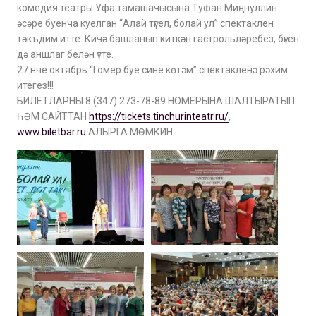
комедия театры Уфа тамашачысына Туфан Миңнуллин
әсәре буенча куелган “Алай түгел, болай ул” спектаклен
тәкъдим итте. Кичә башланып киткән гастрольләребез, бүген
дә аншлаг белән үтте.
27 нче октябрь “Гомер буе сине көтәм” спектакленә рәхим
итегез!!!
БИЛЕТЛАРНЫ 8 (347) 273-78-89 НОМЕРЫНА ШАЛТЫРАТЫП
ҺӘМ САЙТТАН
https://tickets.tinchurinteatr.ru/
,
www.biletbar.ru
АЛЫРГА МӨМКИН