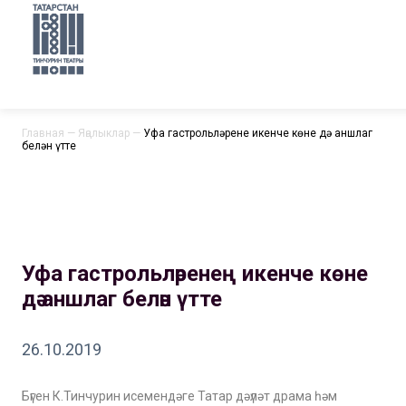
Главная
—
Яңалыклар
—
Уфа гастрольләренең икенче көне дә аншлаг
белән үтте
Уфа гастрольләренең икенче көне
дә аншлаг белән үтте
26.10.2019
Бүген К.Тинчурин исемендәге Татар дәүләт драма һәм