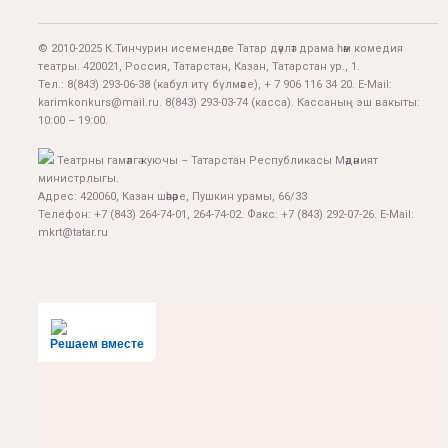
© 2010-2025 К.Тинчурин исемендәге Татар дәүләт драма һәм комедия
театры. 420021, Россия, Татарстан, Казан, Татарстан ур., 1.
Тел.:
8(843) 293-06-38
(кабул итү бүлмәсе), + 7 906 116 34 20. E-Mail:
karimkonkurs@mail.ru
.
8(843) 293-03-74
(касса). Кассаның эш вакыты:
10:00 – 19:00.
Театрны гамәлгә куючы – Татарстан Республикасы Мәдәният
министрлыгы.
Адрес: 420060, Казан шәһәре, Пушкин урамы, 66/33
Телефон: +7 (843) 264-74-01, 264-74-02. Факс: +7 (843) 292-07-26. E-Mail:
mkrt@tatar.ru
Решаем вместе