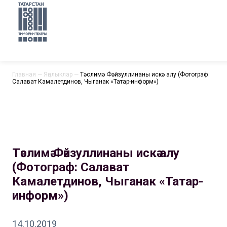
Главная
—
Яңалыклар
—
Тәслимә Фәйзуллинаны искә алу (Фотограф:
Салават Камалетдинов, Чыганак «Татар-информ»)
Тәслимә Фәйзуллинаны искә алу
(Фотограф: Салават
Камалетдинов, Чыганак «Татар-
информ»)
14.10.2019