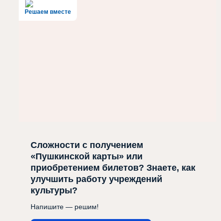
Решаем вместе
Сложности с получением
«Пушкинской карты» или
приобретением билетов? Знаете, как
улучшить работу учреждений
культуры?
Напишите — решим!