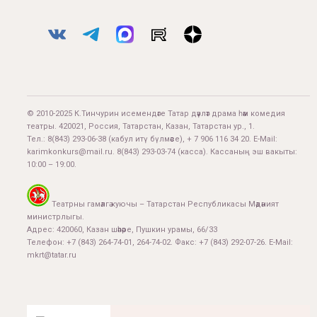
© 2010-2025 К.Тинчурин исемендәге Татар дәүләт драма һәм комедия
театры. 420021, Россия, Татарстан, Казан, Татарстан ур., 1.
Тел.:
8(843) 293-06-38
(кабул итү бүлмәсе), + 7 906 116 34 20. E-Mail:
karimkonkurs@mail.ru
.
8(843) 293-03-74
(касса). Кассаның эш вакыты:
10:00 – 19:00.
Театрны гамәлгә куючы – Татарстан Республикасы Мәдәният
министрлыгы.
Адрес: 420060, Казан шәһәре, Пушкин урамы, 66/33
Телефон: +7 (843) 264-74-01, 264-74-02. Факс: +7 (843) 292-07-26. E-Mail:
mkrt@tatar.ru