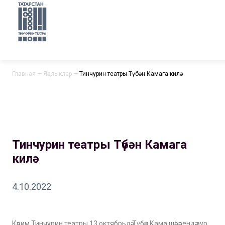
Главная
—
Яңалыклар
—
Тинчурин театры Түбән Камага килә
Тинчурин театры Түбән Камага
килә
4.10.2022
Кәрим Тинчурин театры 13 октябрьдә Түбән Кама шәһәрендә зур