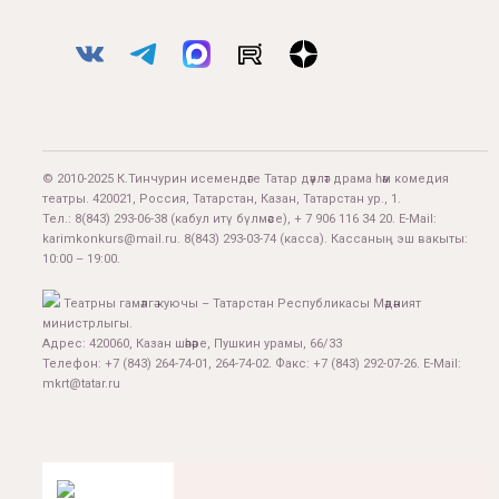
© 2010-2025 К.Тинчурин исемендәге Татар дәүләт драма һәм комедия
театры. 420021, Россия, Татарстан, Казан, Татарстан ур., 1.
Тел.:
8(843) 293-06-38
(кабул итү бүлмәсе), + 7 906 116 34 20. E-Mail:
karimkonkurs@mail.ru
.
8(843) 293-03-74
(касса). Кассаның эш вакыты:
10:00 – 19:00.
Театрны гамәлгә куючы – Татарстан Республикасы Мәдәният
министрлыгы.
Адрес: 420060, Казан шәһәре, Пушкин урамы, 66/33
Телефон: +7 (843) 264-74-01, 264-74-02. Факс: +7 (843) 292-07-26. E-Mail:
mkrt@tatar.ru