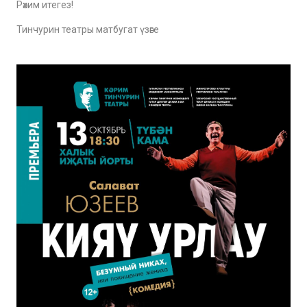
Рәхим итегез!
Тинчурин театры матбугат үзәге