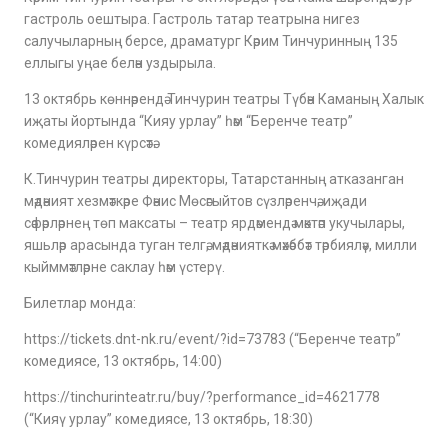
гастроль оештыра. Гастроль татар театрына нигез
салучыларның берсе, драматург Кәрим Тинчуринның 135
еллыгы уңае белән уздырыла.
13 октябрь көннәрендә Тинчурин театры Түбән Каманың Халык
иҗаты йортында “Кияу урлау” һәм “Беренче театр”
комедияләрен күрсәтә.
К.Тинчурин театры директоры, Татарстанның атказанган
мәдәният хезмәткәре Фәнис Мөсәгыйтов сүзләренчә, иҗади
сәфәрләрнең төп максаты – театр ярдәмендә мәктәп укучылары,
яшьләр арасында туган телгә, мәдәнияткә мәхәббәт тәрбияләү, милли
кыйммәтләрне саклау һәм үстерү.
Билетлар монда:
https://tickets.dnt-nk.ru/event/?id=73783 (“Беренче театр”
комедиясе, 13 октябрь, 14:00)
https://tinchurinteatr.ru/buy/?performance_id=4621778
(“Кияү урлау” комедиясе, 13 октябрь, 18:30)