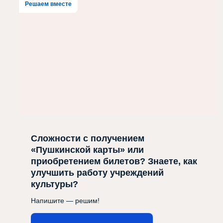
Решаем вместе
Сложности с получением
«Пушкинской карты» или
приобретением билетов? Знаете, как
улучшить работу учреждений
культуры?
Напишите — решим!