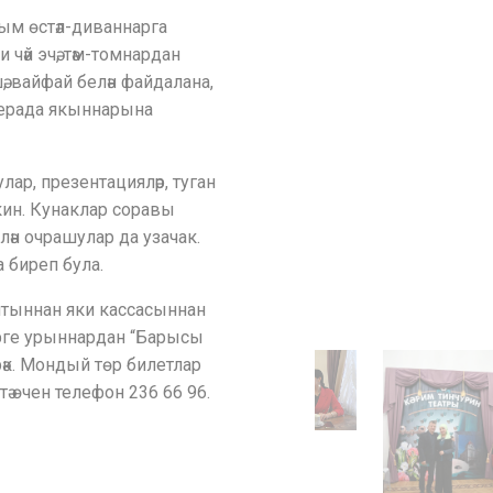
ым өстәл-диваннарга
чәй эчә, тәм-томнардан
өшә, вайфай белән файдалана,
ферада якыннарына
лар, презентацияләр, туган
өмкин. Кунаклар соравы
лән очрашулар да узачак.
 биреп була.
айтыннан яки кассасыннан
дәрге урыннардан “Барысы
рәк. Мондый төр билетлар
ә өчен телефон 236 66 96.