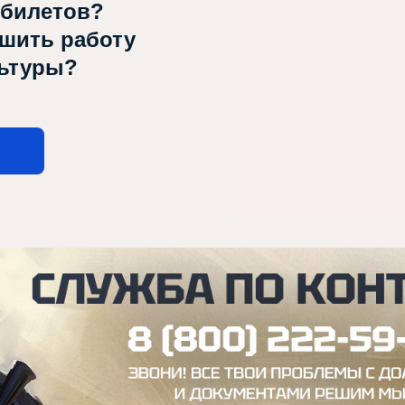
 билетов?
чшить работу
льтуры?