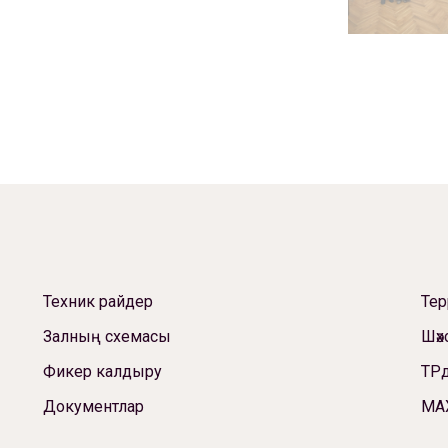
Техник райдер
Те
Залның схемасы
Шәх
Фикер калдыру
ТРд
Документлар
МА