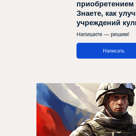
приобретением
Проектлар
Знаете, как улу
Медиа
учреждений ку
Элемтә
Напишите — решим!
Написать