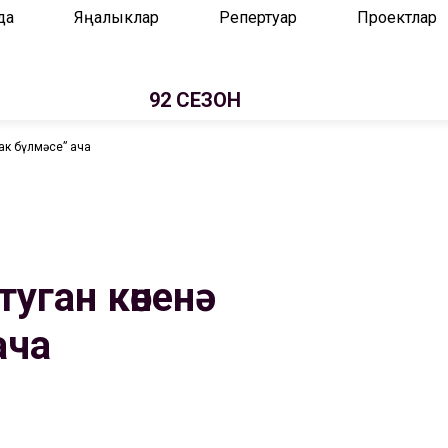
да
Яңалыклар
Репертуар
Проектлар
92 СЕЗОН
ак бүлмәсе” ача
уган көненә
ача