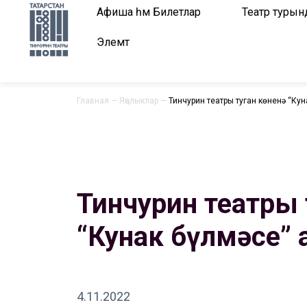
Афиша һәм Билетлар
Театр турын
Элемтә
Главная
—
Яңалыклар
—
Тинчурин театры туган көненә “Кун
Тинчурин театры т
“Кунак бүлмәсе” 
4.11.2022