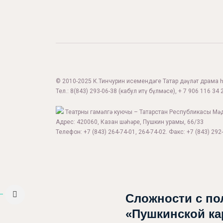
© 2010-2025 К.Тинчурин исемендәге Татар дәүләт драма һә
Тел.:
8(843) 293-06-38
(кабул итү бүлмәсе), + 7 906 116 34 2
Театрны гамәлгә куючы – Татарстан Республикасы Мә
Адрес: 420060, Казан шәһәре, Пушкин урамы, 66/33
Телефон: +7 (843) 264-74-01, 264-74-02. Факс: +7 (843) 292-
Афиша
Театр турында
Яңалыклар
Сложности с по
«Пушкинской ка
Репертуар