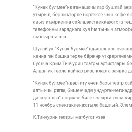
“Кунак бүлмәсе”ндә тамашачылар бушлай аер
утырып, берничә төрле бөртекле чын кофе яки 
авыз итә, иркенләп сөйләшә, истәлеккә фотога т
телефонны зарядкага куя һәм тыныч атмос
шалтырата ала.
Шулай ук “Кунак бүлмәсе”ндә эшлекле очрашу
көннәр һәм башка төрле бәйрәмнәр үткәрергә м
буенча Кәрим Тинчурин театры артистлары бе
Алдан ук төрле кайнар ризыкларга заявка да
“Кунак бүлмәсе”ндә ял итү өчен бары театр с
алтынчы рәттәге, бишенчедән ундүртенчегә ка
да кертелгән” опцияле билет алырга гына ки
11 ноябрь cпектакленә сатыла башлый. Элемт
К.Тинчурин театры матбугат үзәге