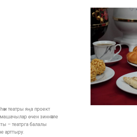
 һәм театры яңа проект
амашачылар өчен зиннәтле
аты – театрга балалы
не арттыру.