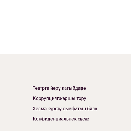
Театрга йөрү кагыйдәләре
Коррупциягә каршы тору
Хезмәт күрсәтү сыйфатын бәяләү
Конфиденциальлек сәясәте