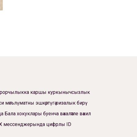
ррорчылыкка каршы куркынычсызлык
си мәгълүматны эшкәртүгә ризалык бирү
а Бала хокуклары буенча вәкаләтле вәкил
Х мессенджерында цифрлы ID