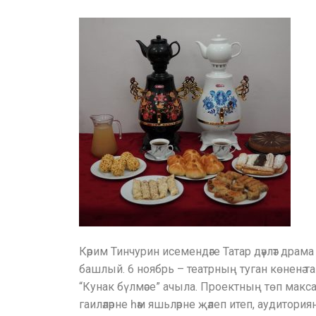
Кәрим Тинчурин исемендәге Татар дәүләт драма
башлый. 6 ноябрь – театрның туган көненә т
“Кунак бүлмәсе” ачыла. Проектның төп макс
гаиләләрне һәм яшьләрне җәлеп итеп, аудитория