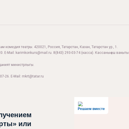
м комедия театры. 420021, Россия, Татарстан, Казан, Татарстан ур., 1.
0. E-Mail:
karimkonkurs@mail.ru
.
8(843) 293-03-74
(касса). Кассаның эш вакыты:
дәният министрлыгы.
07-26. E-Mail: mkrt@tatar.ru
Решаем вместе
лучением
рты» или