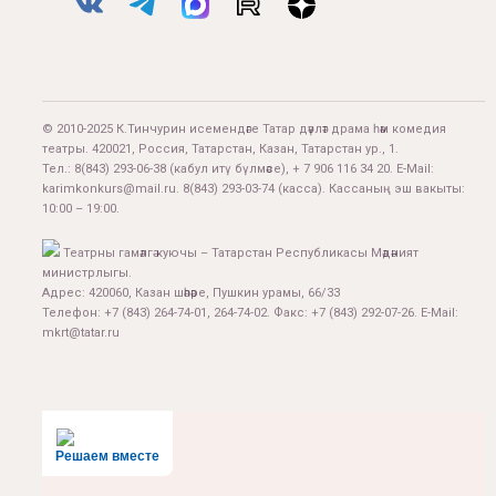
© 2010-2025 К.Тинчурин исемендәге Татар дәүләт драма һәм комедия
театры. 420021, Россия, Татарстан, Казан, Татарстан ур., 1.
Тел.:
8(843) 293-06-38
(кабул итү бүлмәсе), + 7 906 116 34 20. E-Mail:
karimkonkurs@mail.ru
.
8(843) 293-03-74
(касса). Кассаның эш вакыты:
10:00 – 19:00.
Театрны гамәлгә куючы – Татарстан Республикасы Мәдәният
министрлыгы.
Адрес: 420060, Казан шәһәре, Пушкин урамы, 66/33
Телефон: +7 (843) 264-74-01, 264-74-02. Факс: +7 (843) 292-07-26. E-Mail:
mkrt@tatar.ru
Решаем вместе