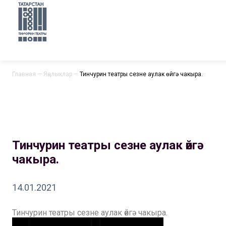
Главная
—
Яңалыклар
—
Тинчурин театры сезне аулак өйгә чакыра.
Тинчурин театры сезне аулак өйгә
чакыра.
14.01.2021
Тинчурин театры сезне аулак өйгә чакыра.