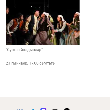
“Сүнгән йолдызлар”
23 гыйнвар, 17.00 сәгатьтә