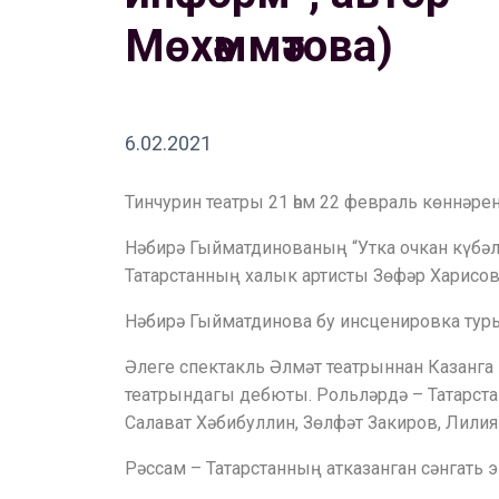
Мөхәммәтова)
6.02.2021
Тинчурин театры 21 һәм 22 февраль көннәр
Нәбирә Гыйматдинованың “Утка очкан күбәл
Татарстанның халык артисты Зөфәр Харисов
Нәбирә Гыйматдинова бу инсценировка туры
Әлеге спектакль Әлмәт театрыннан Казанга
театрындагы дебюты. Рольләрдә – Татарстан
Салават Хәбибуллин, Зөлфәт Закиров, Лилия
Рәссам – Татарстанның атказанган сәнгать