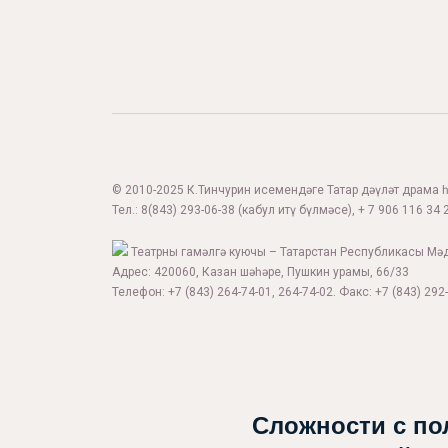
© 2010-2025 К.Тинчурин исемендәге Татар дәүләт драма һә
Тел.:
8(843) 293-06-38
(кабул итү бүлмәсе), + 7 906 116 34 2
Театрны гамәлгә куючы – Татарстан Республикасы Мә
Адрес: 420060, Казан шәһәре, Пушкин урамы, 66/33
Телефон: +7 (843) 264-74-01, 264-74-02. Факс: +7 (843) 292-
Афиша
Театр турында
Яңалыклар
Сложности с по