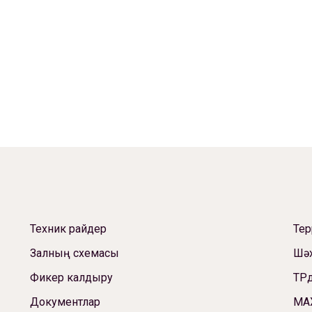
Техник райдер
Те
Залның схемасы
Шәх
Фикер калдыру
ТРд
Документлар
МА