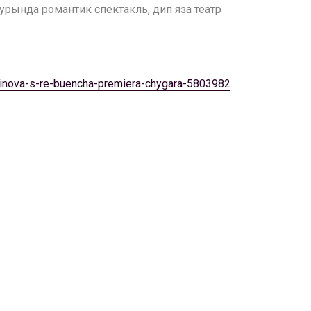
турында романтик спектакль, дип яза театр
atdinova-s-re-buencha-premiera-chygara-5803982