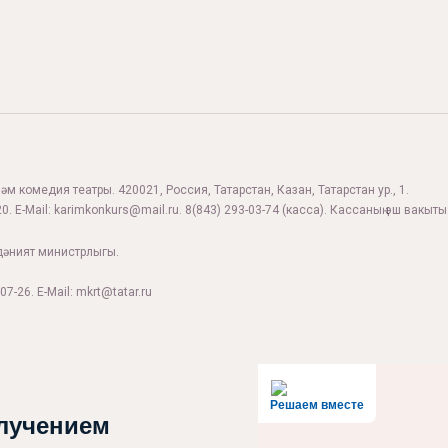
м комедия театры. 420021, Россия, Татарстан, Казан, Татарстан ур., 1.
0. E-Mail:
karimkonkurs@mail.ru
.
8(843) 293-03-74
(касса). Кассаның эш вакыты:
дәният министрлыгы.
07-26. E-Mail: mkrt@tatar.ru
Решаем вместе
лучением