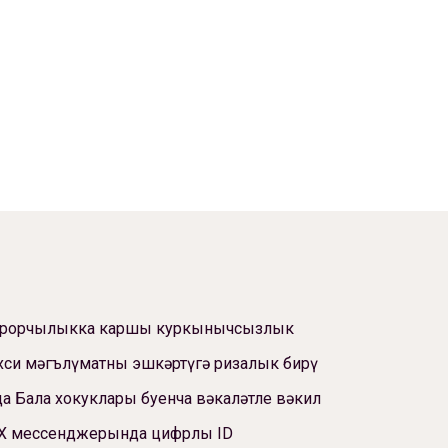
ррорчылыкка каршы куркынычсызлык
си мәгълүматны эшкәртүгә ризалык бирү
а Бала хокуклары буенча вәкаләтле вәкил
Х мессенджерында цифрлы ID