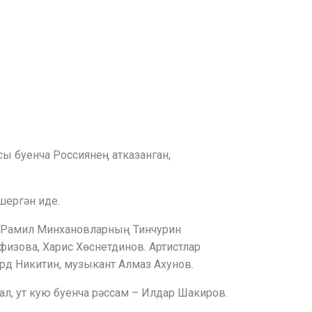
ы буенча Россиянең атказанган,
шергән иде.
әм Рамил Минхановларның Тинчурин
физова, Харис Хөснетдинов. Артистлар
ард Никитин, музыкант Алмаз Ахунов.
л, ут кую буенча рәссам – Илдар Шакиров.