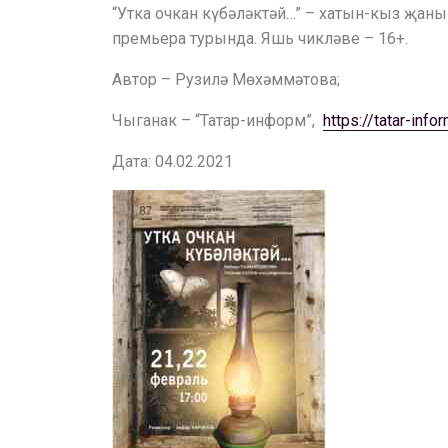
“Утка очкан күбәләктәй…” – хатын-кыз җаны 
премьера турында. Яшь чикләве – 16+.
Автор – Рузилә Мөхәммәтова;
Чыганак – “Татар-информ”,
https://tatar-inf
Дата: 04.02.2021