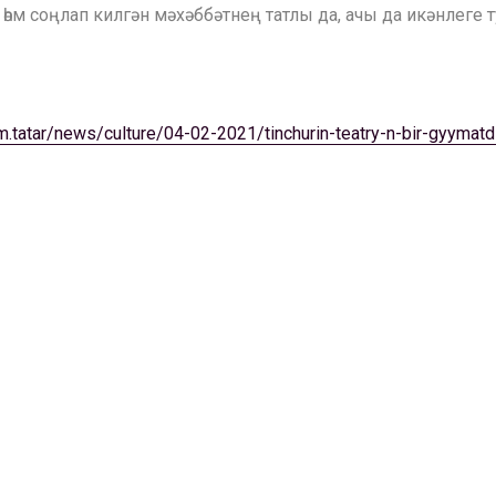
һәм соңлап килгән мәхәббәтнең татлы да, ачы да икәнлеге 
orm.tatar/news/culture/04-02-2021/tinchurin-teatry-n-bir-gyym