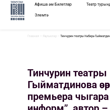
Афиша һәм Билетлар
Театр турын
Элемтә
Главная
—
Яңалыклар
—
Тинчурин театры Нәбирә Гыйматдин
Тинчурин театры Н
Гыйматдинова әсә
премьера чыгара 
информ”, автор – 