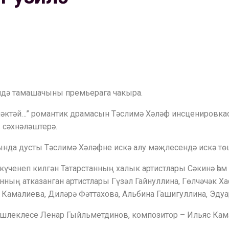
ендә тамашачыны премьерага чакыра.
әктәй…” романтик драмасын Тәслимә Хәләф инсценировкас
 сәхнәләштерә.
нда дусты Тәслимә Хәләфне искә алу мәҗлесендә искә тө
 күченеп килгән Татарстанның халык артистлары Сәкинә һ
ның атказанган артистлары Гүзәл Гайнуллина, Гөлчәчәк Ха
 Камалиева, Диләрә Фәттахова, Альбина Гашигуллина, Эду
 эшлеклесе Ленар Гыйльметдинов, композитор – Ильяс Кама