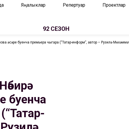
да
Яңалыклар
Репертуар
Проектлар
92 СЕЗОН
ова әсәре буенча премьера чыгара (“Татар-информ”, автор – Рузилә Мөхәммә
әбирә
ре буенча
(“Татар-
Рузилә