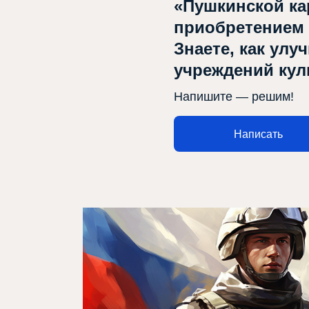
Репертуар
«Пушкинской ка
приобретением
Проектлар
Знаете, как улу
Медиа
учреждений ку
Элемтә
Напишите — решим!
Написать