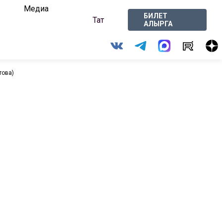
Медиа
БИЛЕТ
Тат
АЛЫРГА
това)