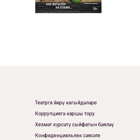
Театрга йөрү кагыйдәләре
Коррупциягә каршы тору
Хезмәт күрсәтү сыйфатын бәяләү
Конфиденциальлек сәясәте