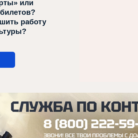
рты» или
 билетов?
чшить работу
льтуры?