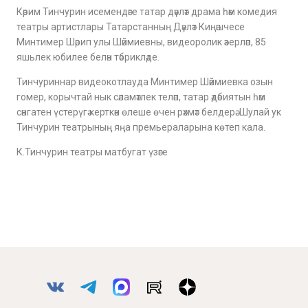
Кәрим Тинчурин исемендәге татар дәүләт драма һәм комедия
театры артистлары Татарстанның Дәүләт Киңәшчесе
Минтимер Шәрип улы Шәймиевны, видеоролик әзерләп, 85
яшьлек юбилее белән тәбрикләде.
Тинчуриннар видеокотлауда Минтимер Шәймиевка озын
гомер, корычтай нык сәламәтлек теләп, татар әдәбиятын һәм
сәнгатен үстерүгә керткән өлеше өчен рәхмәт белдерә. Шулай ук
Тинчурин театрының яңа премьераларына көтеп кала.
К.Тинчурин театры матбугат үзәге