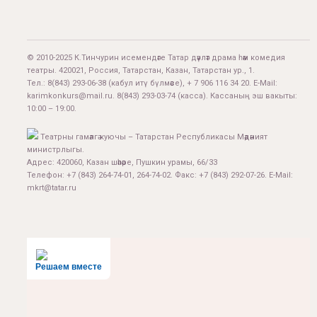
© 2010-2025 К.Тинчурин исемендәге Татар дәүләт драма һәм комедия
театры. 420021, Россия, Татарстан, Казан, Татарстан ур., 1.
Тел.:
8(843) 293-06-38
(кабул итү бүлмәсе), + 7 906 116 34 20. E-Mail:
karimkonkurs@mail.ru
.
8(843) 293-03-74
(касса). Кассаның эш вакыты:
10:00 – 19:00.
Театрны гамәлгә куючы – Татарстан Республикасы Мәдәният
министрлыгы.
Адрес: 420060, Казан шәһәре, Пушкин урамы, 66/33
Телефон: +7 (843) 264-74-01, 264-74-02. Факс: +7 (843) 292-07-26. E-Mail:
mkrt@tatar.ru
Решаем вместе