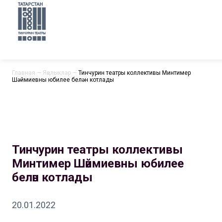
Главная
—
Яңалыклар
—
Тинчурин театры коллективы Минтимер
Шәймиевны юбилее белән котлады
Тинчурин театры коллективы
Минтимер Шәймиевны юбилее
белән котлады
20.01.2022