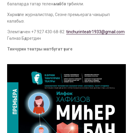
балаларда татар теленә мәхәббәт тәрбияли.
Хөрмәтле
журналистлар,
Сезне прем
ьерага чакырып
калабыз.
Элем
тә өчен +7 927 430-68-82
tinchurinteatr1933@gmail.com
Гөлназ Бәдретдин
Тинчурин театры матбугат үзәге