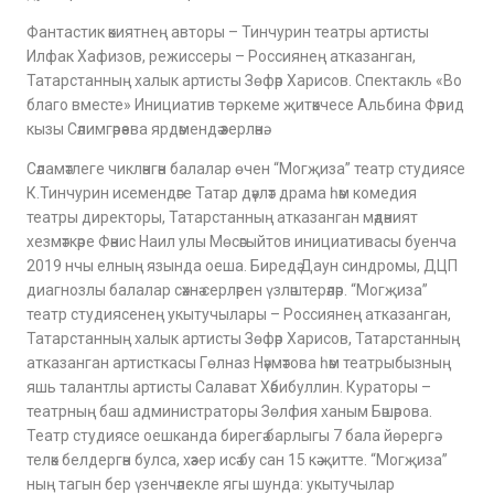
Фантастик әкиятнең авторы – Тинчурин театры артисты
Илфак Хафизов, режиссеры – Россиянең атказанган,
Татарстанның халык артисты Зөфәр Харисов. Спектакль «Во
благо вместе» Инициатив төркеме җитәкчесе Альбина Фәрид
кызы Сәлимгәрәева ярдәмендә әзерләнә.
Сәламәтлеге чикләнгән балалар өчен “Могҗиза” театр студиясе
К.Тинчурин исемендәге Татар дәүләт драма һәм комедия
театры директоры, Татарстанның атказанган мәдәният
хезмәткәре Фәнис Наил улы Мөсәгыйтов инициативасы буенча
2019 нчы елның язында оеша. Биредә Даун синдромы, ДЦП
диагнозлы балалар сәхнә серләрен үзләштерәләр. “Могҗиза”
театр студиясенең укытучылары – Россиянең атказанган,
Татарстанның халык артисты Зөфәр Харисов, Татарстанның
атказанган артисткасы Гөлназ Нәүмәтова һәм театрыбызның
яшь талантлы артисты Салават Хәбибуллин. Кураторы –
театрның баш администраторы Зөлфия ханым Бәшәрова.
Театр студиясе оешканда бирегә барлыгы 7 бала йөрергә
теләк белдергән булса, хәзер исә бу сан 15 кә җитте. “Могҗиза”
ның тагын бер үзенчәлекле ягы шунда: укытучылар