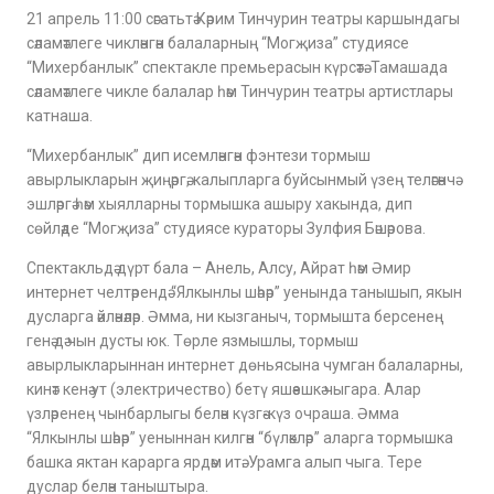
21 апрель 11:00 сәгатьтә Кәрим Тинчурин театры каршындагы
сәламәтлеге чикләнгән балаларның “Могҗиза” студиясе
“Михербанлык” спектакле премьерасын күрсәтә. Тамашада
сәламәтлеге чикле балалар һәм Тинчурин театры артистлары
катнаша.
“Михербанлык” дип исемләнгән фэнтези тормыш
авырлыкларын җиңәргә, калыпларга буйсынмый үзең теләгәнчә
эшләргә һәм хыялларны тормышка ашыру хакында, дип
сөйләде “Могҗиза” студиясе кураторы Зулфия Бәшәрова.
Спектакльдә дүрт бала – Анель, Алсу, Айрат һәм Әмир
интернет челтәрендә “Ялкынлы шәһәр” уенында танышып, якын
дусларга әйләнәләр. Әмма, ни кызганыч, тормышта берсенең
генә дә чын дусты юк. Төрле язмышлы, тормыш
авырлыкларыннан интернет дөньясына чумган балаларны,
кинәт кенә ут (электричество) бетү яшәешкә чыгара. Алар
үзләренең чынбарлыгы белән күзгә-күз очраша. Әмма
“Ялкынлы шәһәр” уеныннан килгән “бүләкләр” аларга тормышка
башка яктан карарга ярдәм итә. Урамга алып чыга. Тере
дуслар белән таныштыра.