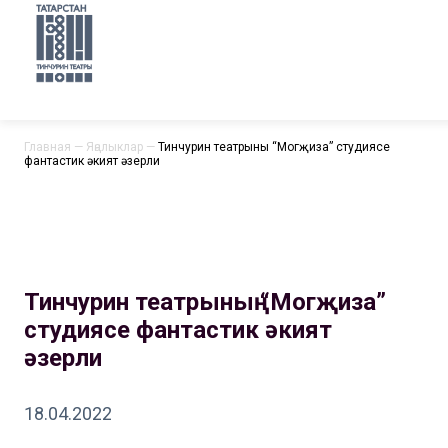
Главная
—
Яңалыклар
—
Тинчурин театрының “Могҗиза” студиясе
фантастик әкият әзерли
Тинчурин театрының “Могҗиза”
студиясе фантастик әкият
әзерли
18.04.2022