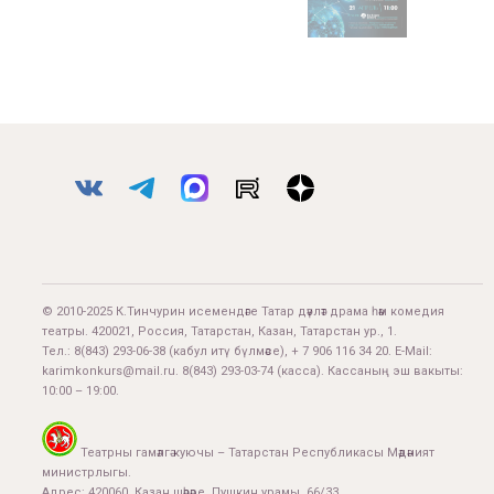
© 2010-2025 К.Тинчурин исемендәге Татар дәүләт драма һәм комедия
театры. 420021, Россия, Татарстан, Казан, Татарстан ур., 1.
Тел.:
8(843) 293-06-38
(кабул итү бүлмәсе), + 7 906 116 34 20. E-Mail:
karimkonkurs@mail.ru
.
8(843) 293-03-74
(касса). Кассаның эш вакыты:
10:00 – 19:00.
Театрны гамәлгә куючы – Татарстан Республикасы Мәдәният
министрлыгы.
Адрес: 420060, Казан шәһәре, Пушкин урамы, 66/33