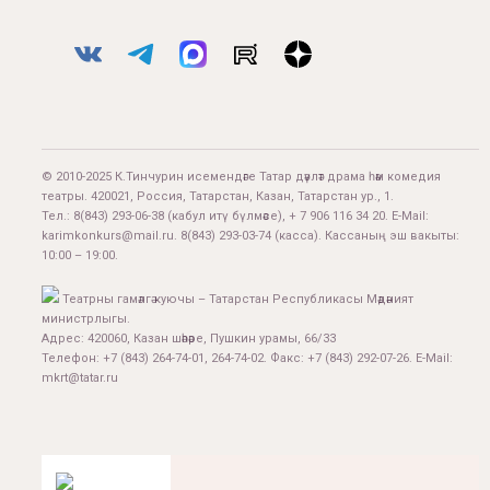
© 2010-2025 К.Тинчурин исемендәге Татар дәүләт драма һәм комедия
театры. 420021, Россия, Татарстан, Казан, Татарстан ур., 1.
Тел.:
8(843) 293-06-38
(кабул итү бүлмәсе), + 7 906 116 34 20. E-Mail:
karimkonkurs@mail.ru
.
8(843) 293-03-74
(касса). Кассаның эш вакыты:
10:00 – 19:00.
Театрны гамәлгә куючы – Татарстан Республикасы Мәдәният
министрлыгы.
Адрес: 420060, Казан шәһәре, Пушкин урамы, 66/33
Телефон: +7 (843) 264-74-01, 264-74-02. Факс: +7 (843) 292-07-26. E-Mail:
mkrt@tatar.ru