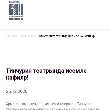
Главная
—
Яңалыклар
—
Тинчурин театрында исемле кәнәфиләр!
Тинчурин театрында исемле
кәнәфиләр!
25.12.2020
Хөрмәтле тамашачылар, исегезгә төшерәбез: Тинчурин
театры сезгә татар театры тарихында якты эз калдырган