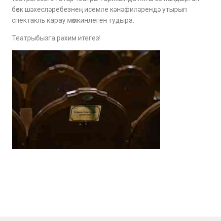
бөек шәхесләребезнең исемле кәнәфиләрендә утырып
спектакль карау мөмкинлеген тудыра.
Театрыбызга рәхим итегез!