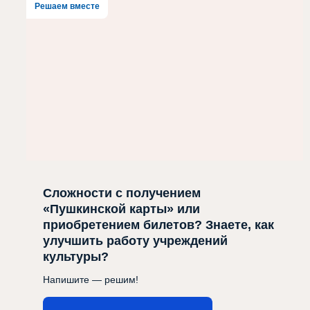
Решаем вместе
Сложности с получением
«Пушкинской карты» или
приобретением билетов? Знаете, как
улучшить работу учреждений
культуры?
Напишите — решим!