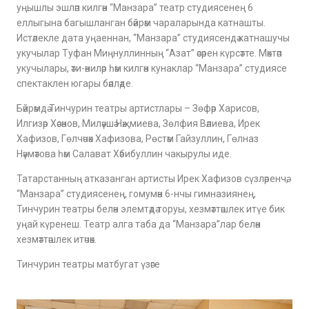
уңышлы эшләп килгән “Манзара” театр студиясенең 6
еллыгына багышланган бәйрәм чараларында катнашты.
Истәлекле дата уңаеннан, “Манзара” студиясендә катнашучы
укучылар Туфан Миңнуллинның “Азат” әсәрен күрсәтте. Мәктәп
укучылары, әти-әниләр һәм килгән кунаклар “Манзара” студиясе
спектаклен югары бәяләде.
Бәйрәмдә Тинчурин театры артистлары – Зөфәр Харисов,
Илгизәр Хәсәнов, Миләүшә Нәҗмиева, Зөлфия Вәлиева, Ирек
Хафизов, Гөлчәчәк Хафизова, Рөстәм Гайзуллин, Гөлназ
Нәүмәтова һәм Салават Хәбибуллин чакырулы иде.
Татарстанның атказанган артисты Ирек Хафизов сүзләренчә,
“Манзара” студиясенең, гомумән 6-нчы гимназиянең,
Тинчурин театры белән элемтәдә торуы, хезмәттәшлек итүе бик
уңай күренеш. Театр алга таба да “Манзара”лар белән
хезмәттәшлек итәчәк.
Тинчурин театры матбугат үзәге