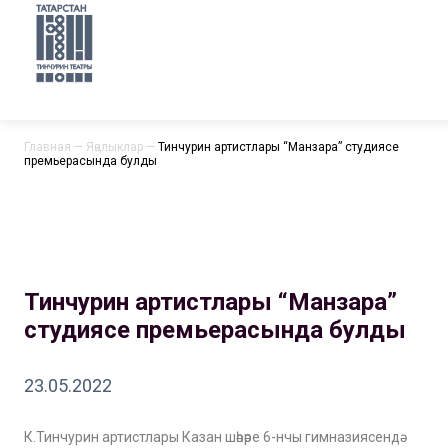
Главная
—
Яңалыклар
—
Тинчурин артистлары “Манзара” студиясе
премьерасында булды
Тинчурин артистлары “Манзара”
студиясе премьерасында булды
23.05.2022
К.Тинчурин артистлары Казан шәһәре 6-нчы гимназиясендә