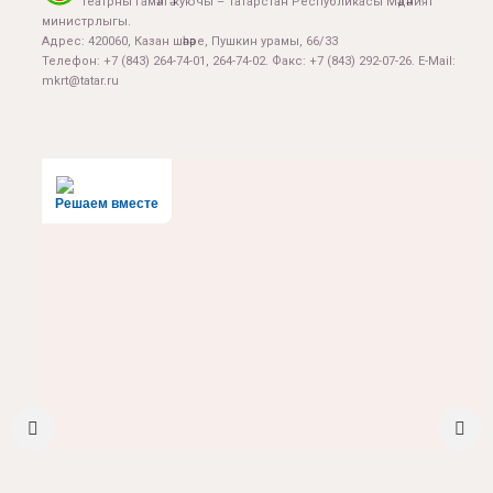
Театрны гамәлгә куючы – Татарстан Республикасы Мәдәният
министрлыгы.
Адрес: 420060, Казан шәһәре, Пушкин урамы, 66/33
Телефон: +7 (843) 264-74-01, 264-74-02. Факс: +7 (843) 292-07-26. E-Mail:
mkrt@tatar.ru
Решаем вместе