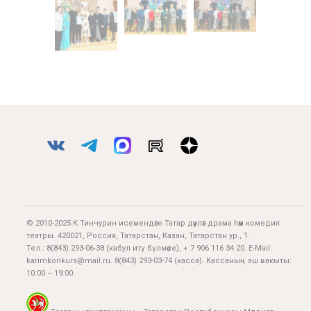
© 2010-2025 К.Тинчурин исемендәге Татар дәүләт драма һәм комедия
театры. 420021, Россия, Татарстан, Казан, Татарстан ур., 1.
Тел.:
8(843) 293-06-38
(кабул итү бүлмәсе), + 7 906 116 34 20. E-Mail:
karimkonkurs@mail.ru
.
8(843) 293-03-74
(касса). Кассаның эш вакыты:
10:00 – 19:00.