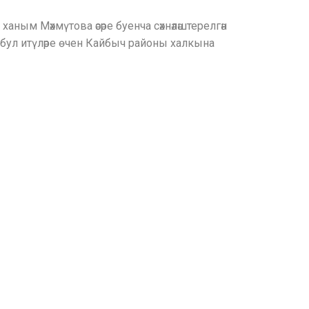
ным Мәхмүтова әсәре буенча сәхнәләштерелгән
бул итүләре өчен Кайбыч районы халкына