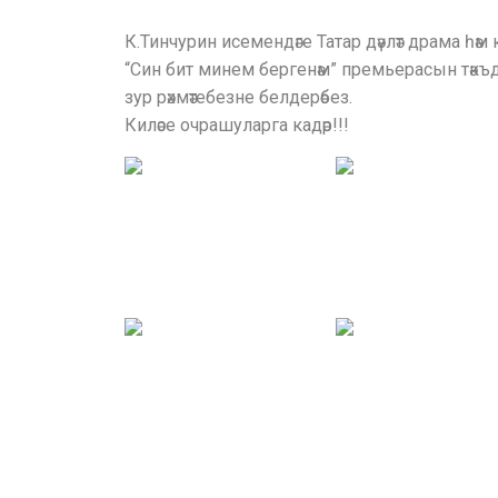
К.Тинчурин исемендәге Татар дәүләт драма һә
“Син бит минем бергенәм” премьерасын тәк
зур рәхмәтебезне белдерәбез.
Киләсе очрашуларга кадәр!!!