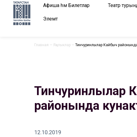
Афиша һәм Билетлар
Театр турын
Элемтә
Главная
—
Яңалыклар
—
Тинчуринлылар Кайбыч районында
Тинчуринлылар 
районында кунак
12.10.2019