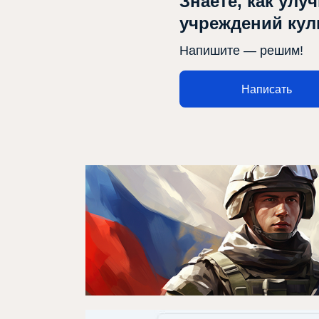
Знаете, как улу
учреждений ку
Афиша
Напишите — решим!
Театр турында
Написать
Яңалыклар
Репертуар
Проектлар
Медиа
Элемтә