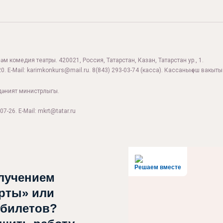
м комедия театры. 420021, Россия, Татарстан, Казан, Татарстан ур., 1.
0. E-Mail:
karimkonkurs@mail.ru
.
8(843) 293-03-74
(касса). Кассаның эш вакыты:
дәният министрлыгы.
07-26. E-Mail: mkrt@tatar.ru
Решаем вместе
лучением
рты» или
 билетов?