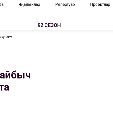
да
Яңалыклар
Репертуар
Проектлар
92 СЕЗОН
 кунакта
Кайбыч
та