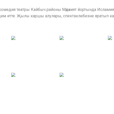
м комедия театры Кайбыч районы Мәдәният йортында Исламия ха
ъдим итте. Җылы каршы алулары, спектаклебезне яратып ка