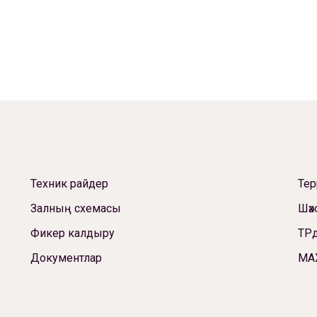
Техник райдер
Те
Залның схемасы
Шәх
Фикер калдыру
ТРд
Документлар
МА