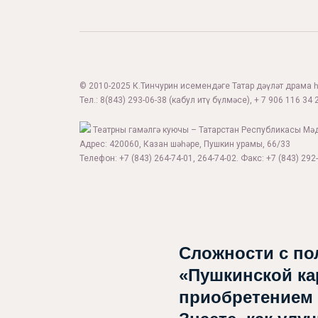
© 2010-2025 К.Тинчурин исемендәге Татар дәүләт драма һә
Тел.:
8(843) 293-06-38
(кабул итү бүлмәсе), + 7 906 116 34 2
Театрны гамәлгә куючы – Татарстан Республикасы Мә
Адрес: 420060, Казан шәһәре, Пушкин урамы, 66/33
Телефон: +7 (843) 264-74-01, 264-74-02. Факс: +7 (843) 292-
Сложности с по
«Пушкинской ка
приобретением