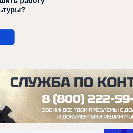
чшить работу
льтуры?