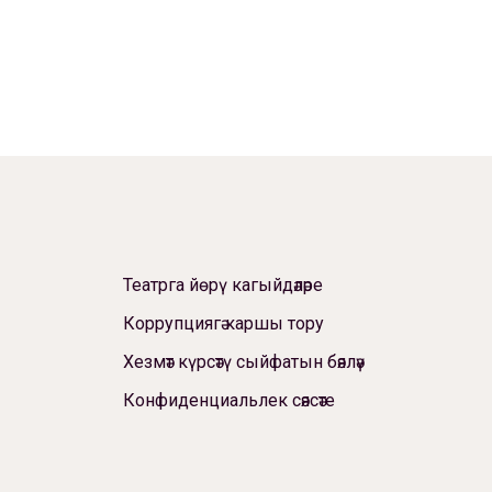
Театрга йөрү кагыйдәләре
Коррупциягә каршы тору
Хезмәт күрсәтү сыйфатын бәяләү
Конфиденциальлек сәясәте