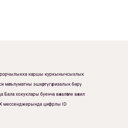
ррорчылыкка каршы куркынычсызлык
си мәгълүматны эшкәртүгә ризалык бирү
а Бала хокуклары буенча вәкаләтле вәкил
Х мессенджерында цифрлы ID