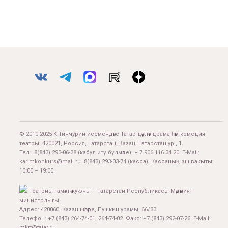
© 2010-2025 К.Тинчурин исемендәге Татар дәүләт драма һәм комедия
театры. 420021, Россия, Татарстан, Казан, Татарстан ур., 1.
Тел.:
8(843) 293-06-38
(кабул итү бүлмәсе), + 7 906 116 34 20. E-Mail:
karimkonkurs@mail.ru
.
8(843) 293-03-74
(касса). Кассаның эш вакыты:
10:00 – 19:00.
Театрны гамәлгә куючы – Татарстан Республикасы Мәдәният
министрлыгы.
Адрес: 420060, Казан шәһәре, Пушкин урамы, 66/33
Телефон: +7 (843) 264-74-01, 264-74-02. Факс: +7 (843) 292-07-26. E-Mail:
mkrt@tatar.ru