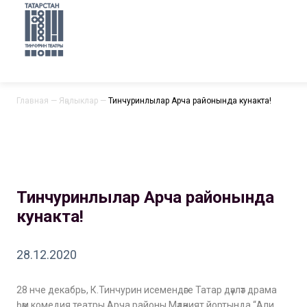
Главная
—
Яңалыклар
—
Тинчуринлылар Арча районында кунакта!
Тинчуринлылар Арча районында
кунакта!
28.12.2020
28 нче декабрь, К.Тинчурин исемендәге Татар дәүләт драма
һәм комедия театры Арча районы Мәдәният йортында “Али