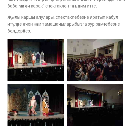
баба һәм өч карак” спектаклен тәкъдим итте.
Җылы каршы алулары, спектаклебезне яратып кабул
итүләре өчен нәни тамашачыларыбызга зур рәхмәтебезне
белдерәбез.